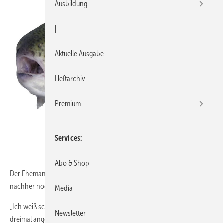
Ausbildung
|
Aktuelle Ausgabe
Heftarchiv
Premium
witoldkr1/iStock
Services
Abo & Shop
Der Ehemann kommt nach Hause: „Du Schatz“, sagt er, „ich muss
nachher noch mal weg. Ich gehe zum Angeln!“
Media
„Ich weiß schon“, antwortet die Ehefrau, „die Forelle hat bereits
Newsletter
dreimal angerufen.“