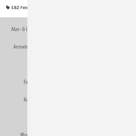
SBZ Feierabend
Abo- & Leserservice
AGB
Alle Inhalte chronologisch
Anmelden
Anmeldung & Registrierung
Newsletter
Datenschutz
E-Paper
Editor's choice
Fachbeiträge
Gentner Verlag
Impressum
Karriere bei Gentner
Team
Mediaservice
Mitgliedschaften und Engagement
Montagezeiten Heizung
Montagezeiten Sanitär