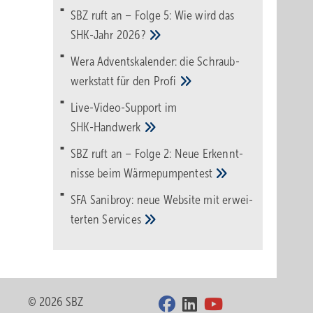
SBZ ruft an – Folge 5: Wie wird das
SHK-Jahr
2026?
Wera Adventskalender: die Schraub­
werk­statt für den
Pro­fi
Live-Video-Support im
SHK-Handwerk
SBZ ruft an – Folge 2: Neue Erkennt­
nisse beim
Wärme­pumpen­test
SFA Sanibroy: neue Web­site mit erwei­
terten
Services
© 2026 SBZ