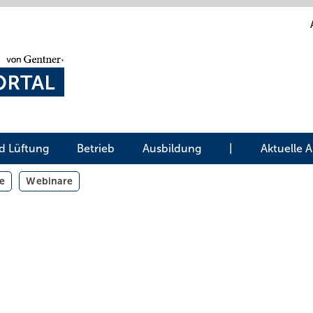
d Lüftung
Betrieb
Ausbildung
|
Aktuelle 
e
Webinare