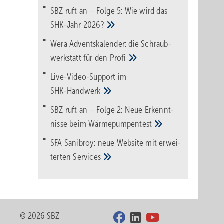
SBZ ruft an – Folge 5: Wie wird das
SHK-Jahr
2026?
Wera Adventskalender: die Schraub­
werk­statt für den
Pro­fi
Live-Video-Support im
SHK-Handwerk
SBZ ruft an – Folge 2: Neue Erkennt­
nisse beim
Wärme­pumpen­test
SFA Sanibroy: neue Web­site mit erwei­
terten
Services
© 2026 SBZ