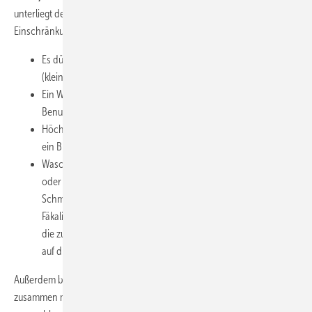
unterliegt der Einbau von Kleinhebeanlagen folgenden
Einschränkungen:
Es dürfen nur wenige Benutzer auf das Gerät angewiesen sein
(kleiner Benutzerkreis).
Ein WC oberhalb der Rückstauebene muss diesem
Benutzerkreis verfügbar sein.
Höchstens ein WC, ein Handwaschbecken, eine Dusche und
ein Bidet dürfen angeschlossen werden.
Waschmaschine, Badewanne, Geschirrspüler, Küchenspüle
oder Kondensat sind über eine zusätzliche
Schmutzwasserpumpe zu entwässern, niemals über einen
Fäkalienentsorger zur begrenzten Verwendung. Dies untersagt
die zugehörige Norm, zum anderen sind diese Entsorger nicht
auf die anfallenden Temperaturen ausgelegt.
Außerdem bedeutet zur begrenzten Verwendung, dass sich die Anlage
zusammen mit dem angeschlossenen WC und den anderen