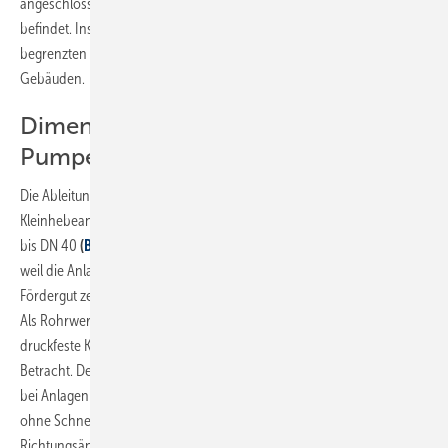
angeschlossenen Entwässerungsgegenständen im selben Raum
befindet. Insofern eignen sich die Fäkalienhebeanlagen zur
begrenzten Verwendung, also vorrangig für den Einsatz in privaten
Gebäuden.
Dimensionierung und Verlegung der
Pumpendruckleitung
Die Ableitung des anfallenden Schmutzwassers erfolgt bei
Kleinhebeanlagen über eine Druckleitung in den Nennweiten DN 20
bis DN 40
(
Bild 4
)
. Diese kleinen Rohrdimensionen sind nur möglich,
weil die Anlage mittels einer Schneidwerkeinrichtung das fäkale
Fördergut zerhäckselt und dann in die Abwasserleitung transportiert.
Als Rohrwerkstoffe für die Druckleitung kommen handelsübliche
druckfeste Kunststoffrohre wie PVC, PP oder PE sowie Kupferrohr in
Betracht. Der Mindest-Innendurchmesser muss laut DIN EN 12050-3
bei Anlagen mit einer Zerkleinerungseinrichtung mindestens 20 mm,
ohne Schneidwerk mindestens 25 mm betragen.
Richtungsänderungen sollten generell mit Bogen statt Winkeln