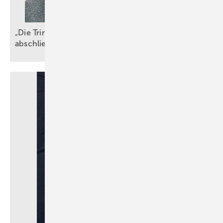
„Die TrinkwV ist ein wichtiger, aber nicht
abschließender
Maßstab“