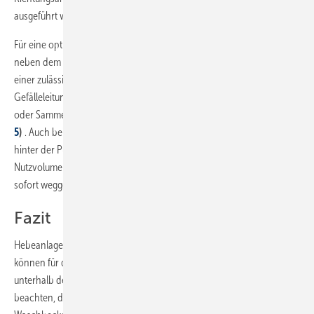
ausgeführt werden.
Für eine optimale Förderleistung sollte die Druckleitung möglichst
neben dem Sammelbehälter senkrecht steigend und nach Erreichen
einer zulässigen geodätischen Förderhöhe hgeo waagerecht als
Gefälleleitung mit einem Gefälle von 10mm/m (1 %) zu einer Grund-
oder Sammelleitung der Gebäudeentwässerung verlegt werden
(
Bild
5
)
. Auch bei einer rein waagerechten Förderung ist die Druckleitung
hinter der Pumpe zunächst ca. 0,50 m nach oben zu führen. Ein
Nutzvolumen besitzen diese Geräte nicht, das anfallende Wasser wird
sofort weggepumpt.
Fazit
Hebeanlagen zur begrenzten Verwendung nach DIN EN 12050-3
können für die Entwässerung eines zusätzlichen Bades oberhalb oder
unterhalb der Rückstauebene eingesetzt werden. Es gilt aber zu
beachten, dass an den Geräten, die ein WC entwässern, nur ein