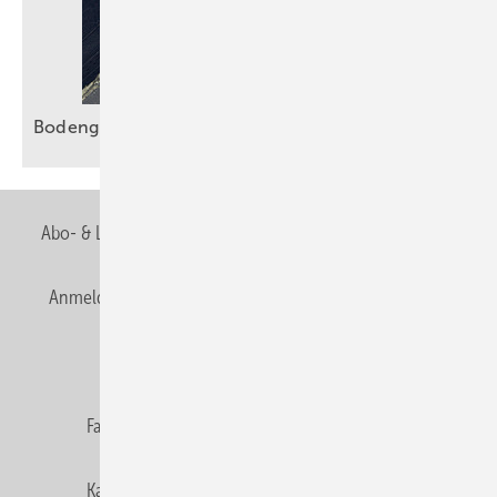
Bodengleiche Duschen sicher
entwässern
Abo- & Leserservice
AGB
Alle Inhalte chronologisch
Anmelden
Anmeldung & Registrierung
Newsletter
Datenschutz
E-Paper
Editor's choice
Fachbeiträge
Gentner Verlag
Impressum
Karriere bei Gentner
Team
Mediaservice