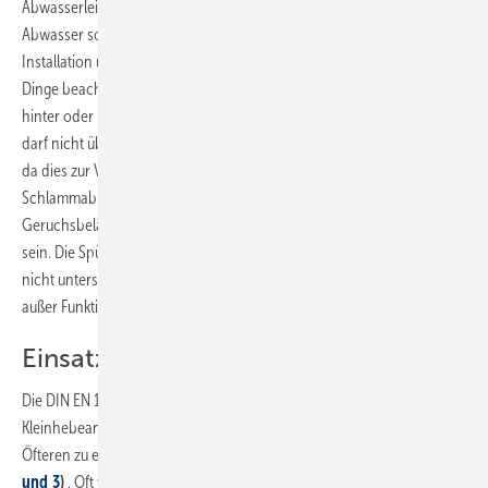
Abwasserleitung
(
Bild 1
)
. Die Geräte entsorgen fäkalienhaltiges
Abwasser sowie Grauwasser. Aufgrund ihrer Verwendung müssen bei
Installation und Nutzung dieser Hebeanlagen jedoch einige wichtige
Dinge beachtet werden: Beispielsweise müssen die Anlagen direkt
hinter oder neben dem WC montiert werden. Der Zulauf aus dem WC
darf nicht über eine längere Strecke zur ­Hebeanlage geführt werden,
da dies zur Versottung der Anlage führen kann.
Schlammablagerungen im Behälter, verbunden mit
Geruchsbelästigung bis hin zum Motorschaden, können die Folgen
sein. Die Spülwassermenge der Toilette sollte sechs bis neun Liter
nicht unterschreiten. Eine im Spülkasten vorhandene Spartaste sollte
außer Funktion gesetzt werden.
Einsatz innerhalb definierter Grenzen
Die DIN EN 12050-3 schränkt die zulässige Verwendung von
Kleinhebeanlagen in der Praxis streng ein, so kommt es hier des
Öfteren zu einem falsch verwendeten oder montierten Gerät
(
Bild 2
und 3
)
. Oft werden Geräte dabei stark überfordert. Gemäß der Norm