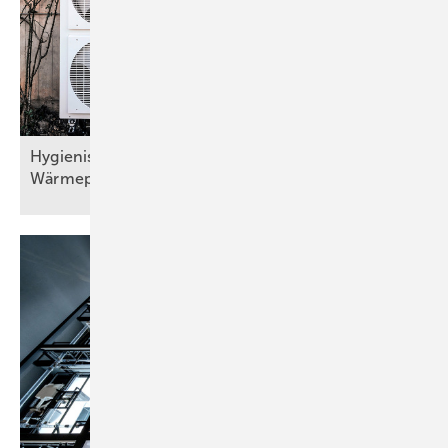
Hygienisch sichere Trinkwassererwärmung bei
Wärmepumpen