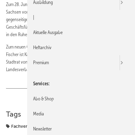
Ausbildung
Zum 28. Juni hat sich der Fachverband Sanitär-Heizung-Klima
Sachsen von seinem Geschäftsführer Matthias Krüger (54) im
|
gegenseitigen Einvernehmen getrennt. Krüger hatte die
Geschäftsführung im November 2008 von Dr. Bernd Aris, der damals
Aktuelle Ausgabe
in den Ruhestand ging, übernommen.
Zum neuen Geschäftsführer wurde nun Sven Fischer (46) berufen.
Heftarchiv
Fischer ist Kaufmann und war bisher als Fraktionsgeschäftsführer im
Stadtrat von Zwickau und früher als Leiter des sächsischen
Premium
Landesverbandes Haus und Grund tätig.
Services
Abo & Shop
Teilen
Link kopieren
Tags
Media
Fachverband
Fischer
Geschäftsführer
Sachsen
Newsletter