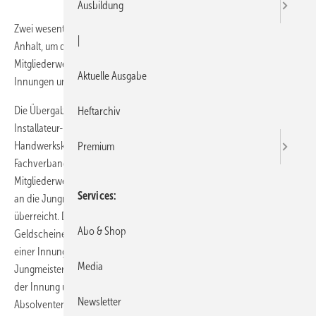
Ausbildung
Zwei wesentliche Gründe gab es für den Fachverband SHK Sachsen-
|
Anhalt, um das Landesmotto „Wir stehen früher auf“ auch für die
Mitgliederwerbung zu nutzen: Wir brauchen junge Leute in den
Aktuelle Ausgabe
Innungen und wir müssen früh mit der Werbung beginnen.
Die Übergabe der Schmuckmeisterbriefe an die 30 Jungmeister im
Heftarchiv
Installateur- und Heizungsbauerhandwerk im
Handwerkskammerbezirk Magdeburg am 8. März war für den
Premium
Fachverband willkommener Anlass zum Start einer Offensive zur
Mitgliederwerbung. Mit der Aufschrift „INNUNG? – meisterhaft!“ wurde
Services
an die Jungmeister ein kleiner Alu-Koffer mit gewichtigem Inhalt
überreicht. Das Deckblatt im Innern mit der Ablichtung von
Abo & Shop
Geldscheinen war als bildhafter Fingerzeig auf die geldwerten Vorteile
einer Innungsmitgliedschaft gerichtet. Abgesehen davon, dass den
Media
Jungmeistern ein Jahr lang kostenfreie Schnuppermitgliedschaft in
der Innung und im Verband angeboten wurde, erhielten die
Newsletter
Absolventen auch einen detaillierten Überblick über die Vorteile