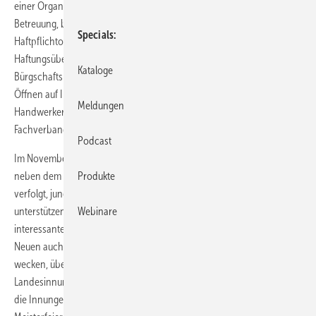
einer ­Organisationszugehörigkeit. Ob Hinweise zur technischen
Betreuung, betriebswirtschaftliche Informationen, z.B. zum
Specials
Haftpflichtorientierungsrahmen für SHK-Betriebe, zu den
Haftungsübernahmevereinbarungen oder auch zum
Kataloge
Bürgschaftsrahmen – die Informationen stießen bereits beim ersten
Öffnen auf Interesse. Unterstützt wurde die Kofferaktion durch die
Meldungen
Handwerkermarkenpartner Wilo und Grünbeck und den
Fachverbandsdienstleister S & E.
Podcast
Im November des Jahres ist eine Jungmeisterkonferenz geplant, die
neben dem Charakter eines Absolvententreffens vor allem das Ziel
Produkte
verfolgt, junge Unternehmer auf Ihrem Weg in die Selbstständigkeit zu
unterstützen. Zu diesem Zeitpunkt will der Fachverband dann mit
Webinare
interessanten Vortrags- und Diskussionsangeboten punkten und die
Neuen auch für eine Innungsmitgliedschaft begeistern. „Interesse
wecken, überzeugen und positive Erfahrungen machen“ – das, so ist
Landesinnungsmeister Andreas Röber überzeugt, bringt junges Blut in
die Innungen. Im Herbst wird die Aktion übrigens anlässlich der