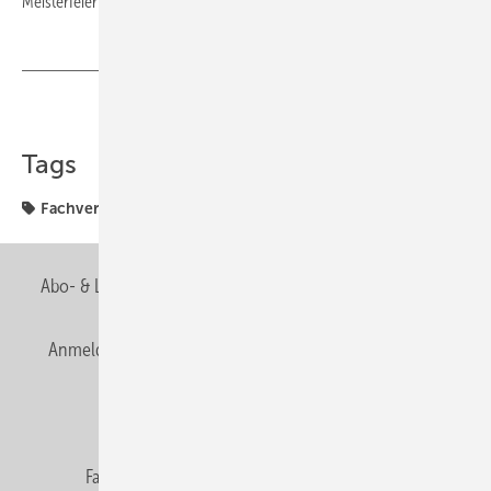
Meisterfeier der Handwerkskammer Halle wiederholt.
Teilen
Link kopieren
Tags
Fachverbände
Sachsen-Anhalt
Abo- & Leserservice
AGB
Alle Inhalte chronologisch
Anmelden
Anmeldung & Registrierung
Newsletter
Datenschutz
E-Paper
Editor's choice
Fachbeiträge
Gentner Verlag
Impressum