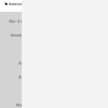
Referenzobjekte
Abo- & Leserservice
AGB
Alle Inhalte chronologisch
Anmelden
Anmeldung & Registrierung
Newsletter
Datenschutz
E-Paper
Editor's choice
Fachbeiträge
Gentner Verlag
Impressum
Karriere bei Gentner
Team
Mediaservice
Mitgliedschaften und Engagement
Montagezeiten Heizung
Montagezeiten Sanitär