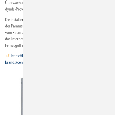
Überwachung des Systems per Internet. Die Partner nutzten einen
dynds-Provider, um dieses Feature der Arena zu nutzen.
Die installierten Regler ermöglichen die Überprüfung oder Anpassung
der Parameter direkt vor Ort im Maschinenraum oder per Fernzugriff
vom Raum des Disponenten. Auf die Arena-Software kann man über
das Internet zugreifen, so dass Wartung und Endabnahme per
Fernzugriff erfolgen können.
https://buildings.honeywell.com/gb/en/brands/our-
brands/centraline