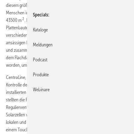
diesem größten ungarischen Gemeindebau leben rund 3000
Menschen in 886 Wohneinheiten, die gesamte Wohnfläche beträgt
Specials
2
43500 m
. Das 315 m hohe Gebäude wurde mit
Plattenbautechnologie hergestellt, hat 15 Treppenhäuser, neun
Kataloge
verschiedene Heizsysteme und fungierte als Versuchsgebäude der
ansässigen Heizungsgesellschaft. Die Heizsysteme wurden gewechselt
Meldungen
und zusammengeführt. Zudem ist im Rahmen einer EU-Förderung auf
2
dem Flachdach mit 1515 m
Ungarns größtes Kollektorfeld montiert
Podcast
worden, um das Warmwasser des Hauses aufzuheizen.
Produkte
CentraLine, eine Marke von Honeywell, erhielt den Auftrag für die
Kontrolle der Warmwasserversorgung. Zwei Unternehmens­partner
Webinare
installierten Panther-Regler mit Lion-Io-Erweiterungs­modulen und
stellten die Feldgeräte wie Temperaturfühler, Drucksensoren,
Regulierventile und Mischer bereit. Für die Hauptpumpen der
Solarzellen wurden drei HVAC-Frequenzformer eingebaut und für den
lokalen und den Fernzugriff installierten sie die Arena-Software auf
einem Touch-Panel PC. Eine der Hauptanforderungen war die