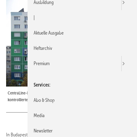
Ausbildung
|
Aktuelle Ausgabe
Heftarchiv
Premium
Services
CentraLine-Lösungen sorgen im Budapester Dorfhaus für eine
kontrollierte Warmwasserversorgung.
Abo & Shop
Media
Newsletter
In Budapest wurde das 1970 erbaute Dorfhaus modernisiert. In