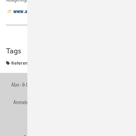
www.artweger.de
Teilen
Link kopieren
Tags
Referenzobjekte
Abo- & Leserservice
AGB
Alle Inhalte chronologisch
Anmelden
Anmeldung & Registrierung
Newsletter
Datenschutz
E-Paper
Editor's choice