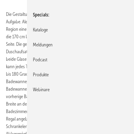
Die Gestaltung kleiner Bäder ist für SHK-Profis immer eine besondere
Specials
Aufgabe. Alexander Auth aus Oberursel hat für ein Ehepaar aus der
Region eine Badlösung auf kleinstem Raum realisiert. Zum Einsatz kam
Kataloge
die 170 cm lange Twinline 2 mit dem Duschelement auf der linken
Seite. Die geteilte Tür besteht aus einer Badewannentür und einem
Meldungen
Duschaufsatz. Beim Ein- und Aussteigen in die Duschbadewanne sind
beide Glaselemente der Tür fest miteinander verbunden. Bei Bedarf
Podcast
kann jedes Türteil auch einzeln bewegt werden. Der Duschaufsatz ist
bis 180 Grad nach außen und innen flexibel schwenkbar. Die
Produkte
Badewannentür kann nach innen geöffnet werden. Die Dusch-
Badewanne wurde an der gleichen Position platziert wie die
Webinare
vorherige Badewanne: direkt unter dem Fenster über die komplette
Breite an der Stirnseite des Raums. An der rechten Längsseite des
Badezimmers wurden ein Heizkörper, ein Waschtisch, das WC und ein
Regal angebracht. Auf der gegenüberliegenden Seite bietet ein großes
Schrankelement mit verschiedenen Tiefen viel Stauraum und
Ablagemöglichkeiten.