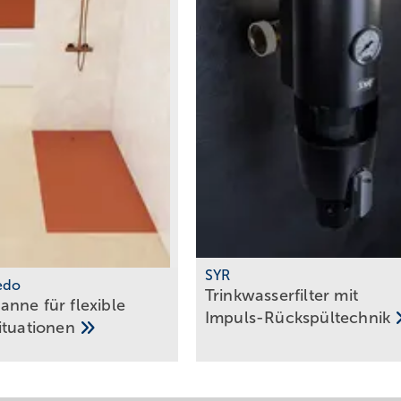
SYR
nedo
Trinkwasserfilter mit
nne für flexible
Impuls-Rückspültechnik
ituationen