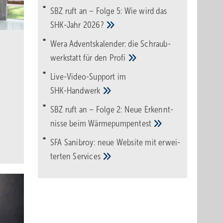
SBZ ruft an – Folge 5: Wie wird das
SHK-Jahr
2026?
Wera Adventskalender: die Schraub­
werk­statt für den
Pro­fi
Live-Video-Support im
SHK-Handwerk
SBZ ruft an – Folge 2: Neue Erkennt­
nisse beim
Wärme­pumpen­test
SFA Sanibroy: neue Web­site mit erwei­
terten
Services