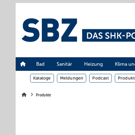
Springe
Springe
Springe
auf
auf
auf
Hauptinhalt
Hauptmenü
SiteSearch
Bad
Sanitär
Heizung
Klima un
Kataloge
Meldungen
Podcast
Produkt
Produkte