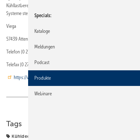
Kühllastberechnung sowie die Rohrnetzberechnung an. Bei größeren
Systeme steht der Viega-Planerservice beratend zur Seite.
Specials
Viega
Kataloge
57439 Attendorn
Meldungen
Telefon (0 27 22) 61-15 45
Podcast
Telefax (0 27 22) 61-13 81
https://www.viega.de/de/homepage.html
Produkte
Webinare
Teilen
Link kopieren
Tags
Kühldecke
Produkte