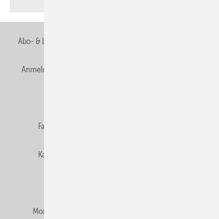
Abo- & Leserservice
AGB
Alle Inhalte chronologisch
Anmelden
Anmeldung & Registrierung
Newsletter
Datenschutz
E-Paper
Editor's choice
Fachbeiträge
Gentner Verlag
Impressum
Karriere bei Gentner
Team
Mediaservice
Mitgliedschaften und Engagement
Montagezeiten Heizung
Montagezeiten Sanitär