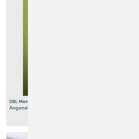
DBL Mietservice
Angenehm durch den
­Sommer