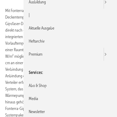
Ausbildung
Mit Fonterra Top 12 bietet Viega ein neues System zur
|
Deckentemperierung an. Die in drei Abmessungen lieferbaren
Gipsfaser-Deckenplatten sind so weit vorkonfektioniert, dass sie
Aktuelle Ausgabe
direkt nach der Montage und dem Anschluss der werkseitig
integrierten Polybuten-Rohre gestrichen werden können. Bei einer
Heftarchiv
Vorlauftemperatur von 16 °C, einer Rücklauftemperatur von 19 °C und
einer Raumtemperatur von 26 °C sind Kühlleistungen von bis zu 42
Premium
W/m² möglich. Die Deckenplatten werden im Rasterabstand von 33,3
cm an einer bauseitigen Unterkonstruktion aus Metall befestigt. Die
Verbindung der einzelnen Deckenplatten untereinander sowie die
Services
Anbindung des Heiz-/Kühlkreises in der abgehängten Decke an den
Verteiler erfolgt in Pressverbindungstechnik. Geregelt wird das
Abo & Shop
System, das besonders effizient in Verbindung mit einer reversiblen
Wärmepumpe heizt oder kühlt, über einen Raumthermostat. Darüber
Media
hinaus gehören Polybuten-Rohre zur Anbindung, Pressverbinder und
Fonterra-Gipsfaserplatten für inaktive Deckenbereiche zum
Newsletter
Systempaket. Zur Auslegung bietet Viega Programme für die Heiz- und