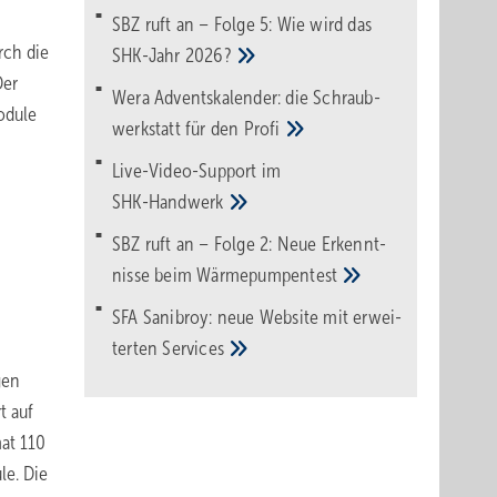
SBZ ruft an – Folge 5: Wie wird das
rch die
SHK-Jahr
2026?
Der
Wera Adventskalender: die Schraub­
odule
werk­statt für den
Pro­fi
Live-Video-Support im
SHK-Handwerk
SBZ ruft an – Folge 2: Neue Erkennt­
nisse beim
Wärme­pumpen­test
SFA Sanibroy: neue Web­site mit erwei­
terten
Services
gen
t auf
at 110
le. Die