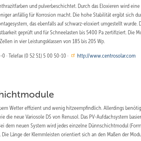
thrazitfarben und pulverbeschichtet. Durch das Eloxieren wird eine
ger anfällig für Korrosion macht. Die hohe Stabilität ergibt sich du
agesystem, das ebenfalls auf schwarz-eloxiert umgestellt wurde. 
arkeit geprüft und für Schneelasten bis 5400 Pa zertifiziert. Die M
Zellen in vier Leistungsklassen von 185 bis 205 Wp.
-0 · Telefax (0 52 51) 5 00 50-10 ·
http://www.centrosolar.com
hichtmodule
bem Wetter effizient und wenig hitzeempfindlich. Allerdings benöti
 die neue Variosole DS von Renusol. Das PV-Aufdachsystem basier
 Bei dem neuen System wird jedes einzelne Dünnschichtmodul (Form
Die Länge der Klemmleisten orientiert sich an den Maßen der Modu