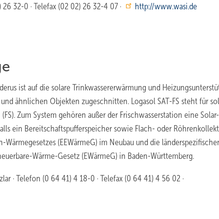
26 32-0 · Telefax (02 02) 26 32-4 07 ·
http://www.wasi.de
ge
erus ist auf die solare Trinkwassererwärmung und Heizungsunterst
und ähnlichen Objekten zugeschnitten. Logasol SAT-FS steht für so
n (FS). Zum System gehören außer der Frischwasserstation eine Solar-
alls ein Bereitschaftspufferspeicher sowie Flach- oder Röhrenkollek
ien-Wärmegesetzes (EEWärmeG) im Neubau und die länderspezifische
Erneuerbare-Wärme-Gesetz (EWärmeG) in Baden-Württemberg.
 · Telefon (0 64 41) 4 18-0 · Telefax (0 64 41) 4 56 02 ·