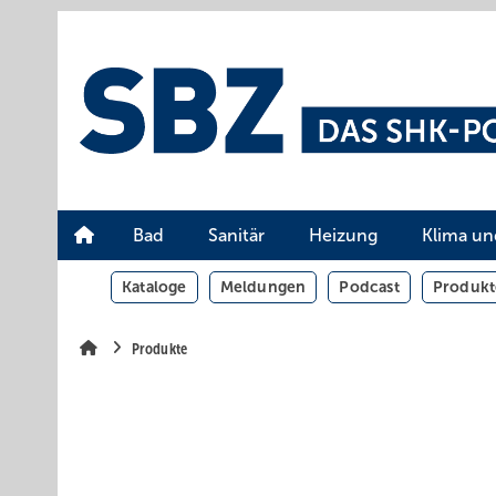
Springe
Springe
Springe
auf
auf
auf
Hauptinhalt
Hauptmenü
SiteSearch
Bad
Sanitär
Heizung
Klima un
Kataloge
Meldungen
Podcast
Produkt
Produkte