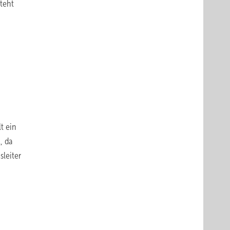
teht
t ein
, da
leiter