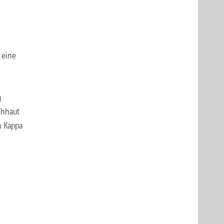
­eine
g
chhaut
n Kappa