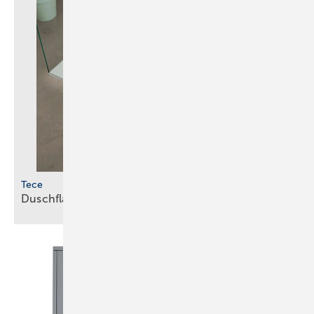
Tece
Duschflächen aus
Mineralguss