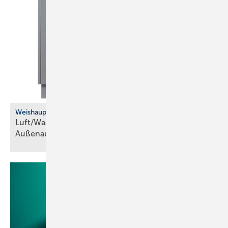
Weishaupt
Luft/Wasser-Wärmepumpe für die
­Außenaufstellung