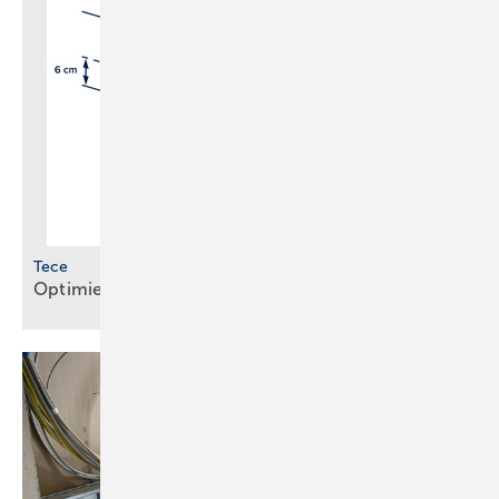
Tece
Optimierte Module für WC und
Waschtisch