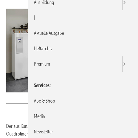
Ausbildung
|
Aktuelle Ausgabe
Heftarchiv
Premium
Services
Bild: Roth
Abo & Shop
Media
Der aus Kunststoff hergestellte Wärmespeicher Thermotank
Newsletter
Quadroline weist nach Herstellerangaben eine rund 60 % bessere