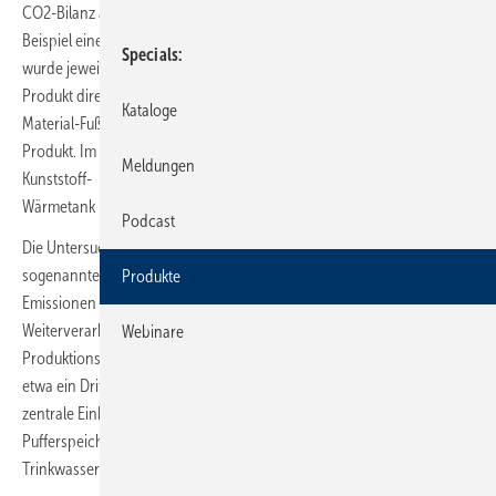
CO2-Bilanz auf als ein vergleichbarer Standard-Stahlspeicher. Am
Beispiel eines 500-l-Pufferspeichers mit der Energieeffizienzklasse B
Specials
wurde jeweils der Gesamtwert an CO2-Emissionen ermittelt, die das
Produkt direkt und indirekt verursacht. Demnach beträgt der CO2-
Kataloge
Material-Fußabdruck für den Stahlspeicher rund 278 kg CO2 pro
Produkt. Im Vergleich dazu ergab die Berechnung für den Roth
Meldungen
Kunststoff-
Wärmetank nur etwa 174 kg CO2.
Podcast
Die Untersuchung erfolgte in Übereinstimmung mit den Vorgaben des
sogenannten Greenhouse Gas Protocol (GHG). Dabei wurden alle
Produkte
Emissionen von der Gewinnung der Rohmaterialien über die
Weiterverarbeitung bis hin zu Herstellung und Transport zur
Webinare
Produktionsstätte berücksichtigt. Der Kunststoff-Wärmetank wiegt nur
etwa ein Drittel eines vergleichbaren Stahlspeichers und lässt sich als
zentrale Einheit in der Heizungsanwendung, als Trenn- oder
Pufferspeicher, als Solar- und Kombispeicher sowie in der
Trinkwassererwärmung einsetzen.