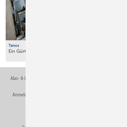
Tanos
Ein Gürtel für alle
Fälle
Abo- & Leserservice
AGB
Alle Inhalte chronologisch
Anmelden
Anmeldung & Registrierung
Newsletter
Datenschutz
E-Paper
Editor's choice