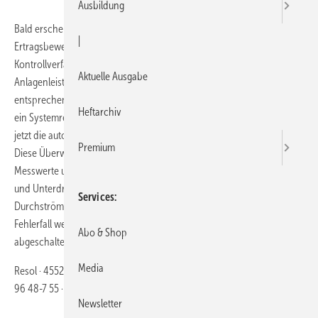
Ausbildung
Bald erscheint die VDI-Richtlinie 2169 „Funktionskontrolle und
|
Ertragsbewertung bei solarthermischen Anlagen“. Sie wird
Kontrollverfahren zur Überwachung und Bewertung der
Aktuelle Ausgabe
Anlagenleistung beschreiben und die Anforderungen an die
entsprechenden Geräte definieren. Der Deltasol BX Plus von Resol,
Heftarchiv
ein Systemregler für Solarthermie- und Heizungsanlagen, bietet schon
jetzt die automatische Funktionskontrolle gemäß der neuen Richtlinie.
Premium
Diese Überwachung umfasst die Beobachtung unterschiedlicher
Messwerte und die Meldung eventueller Fehlerzustände wie Über-
und Unterdruck, Nachtzirkulation oder eine nicht ausreichende
Services
Durchströmung der Anlage, bzw. einzelner Komponenten. Im
Fehlerfall werden gezielt nur die betroffenen Anlagenbestandteile
Abo & Shop
abgeschaltet, um weiterhin einen Solarertrag zu gewährleisten.
Media
Resol · 45527 Hattingen · Telefon (0 23 24) 96 48-0 · Telefax (0 23 24)
96 48-7 55 ·
http://www.resol.de
Newsletter