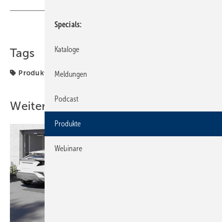
Specials
Teilen
Link kopieren
Kataloge
Tags
Produkte
Regler
Meldungen
Podcast
Weitere Inhalte
Produkte
Webinare