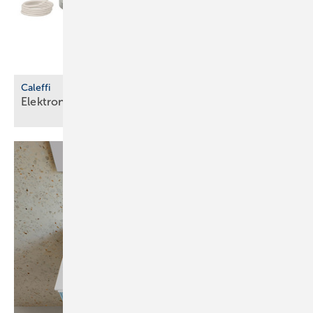
Caleffi
Elektronischer Mischer für
­Trinkwasseranlagen