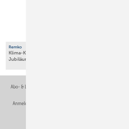
Remko
Klima-Komplettpaket als limitierte
Jubiläumsserie
Abo- & Leserservice
AGB
Alle Inhalte chronologisch
Anmelden
Anmeldung & Registrierung
Newsletter
Datenschutz
E-Paper
Editor's choice