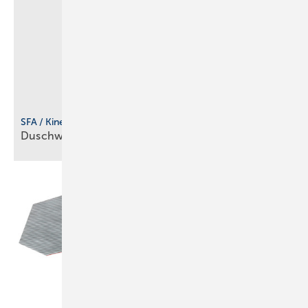
SFA / Kinedo
Duschwanne für flexible
Einbausituationen