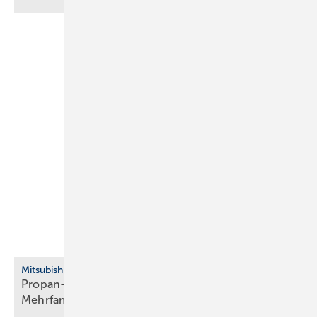
Mitsubishi Electric
Propan-Wärmepumpe für Neubau, Bestand und
Mehrfamilienhaus