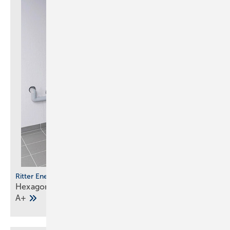
Ritter Energie
Hexagonaler Solarspeicher mit Effi zienzklasse
A+