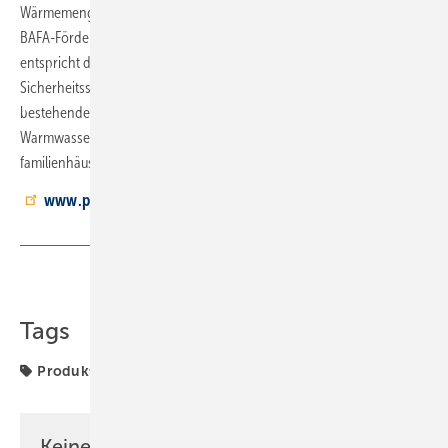
Wärmemengenzählung und Verbrauchserfassung entspricht sie der
BAFA-Förderrichtlinie für Solaranlagen. Die CE-konforme Station
entspricht der Norm DIN EN 60335, wodurch erforderliche
Sicherheitsstandards gewährleistet sind. Die Station kann in
bestehende Systeme integriert werden und deckt die
Warmwasserbereitung und Heizungsunterstützung mittelgroßer Ein­
familienhäuser ab.
www.paw.eu
Teilen
Link kopieren
Tags
Produkte
Keine Zeit? Kein Problem mit dem SBZ