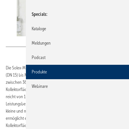
Specials
Kataloge
Bild: Paw
Meldungen
Podcast
Die Solex-Module des Herstellers Paw decken mit den Varianten Mini
Produkte
(DN 15) bis Mega (DN 50) eine Bandbreite von Kollektorfeldern
zwischen 36 – 200 m² ab. Durch eine Kaskadierung sind
Webinare
Kollektorflächen von bis zu 400 m² möglich. Die thermische Leistung
reicht von 15 – 200 kW, wobei die ­SolexMini HZ im unteren
Leistungsbereich angesiedelt ist. Die kompakte Station ist speziell für
kleine und mittelgroße thermische Solaranlagen konzipiert und
ermöglicht eine optimale Beladung von Pufferspeichern bei
Kollektorflächen von bis zu 36 m², so der Hersteller. Inklusive