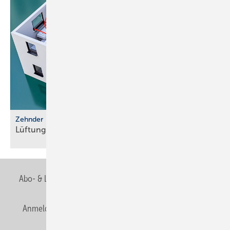
Zehnder
Lüftungssysteme für luftdichte
Gebäude
Abo- & Leserservice
AGB
Alle Inhalte chronologisch
Anmelden
Anmeldung & Registrierung
Newsletter