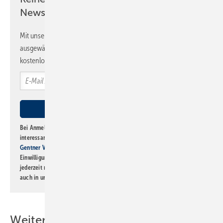
Newsletter!
Mit unserem Newsletter erhalten Sie regelmäßig von uns
ausgewählte Informationen und Neuigkeiten, gebündelt und
kostenlos direkt ins Postfach.
Bei Anmeldung zu diesem Newsletter bin ich damit einverstanden, über
interessante Verlags- und Online-Angebote
der Marken der Alfons W.
Gentner Verlag GmbH & Co. KG
informiert zu werden. Diese
Einwilligung kann ich jederzeit widerrufen und eine Abmeldung ist
jederzeit möglich. Informationen zum Umgang mit Daten finden Sie
auch in unserer
Datenschutzerklärung
.
Weitere Inhalte