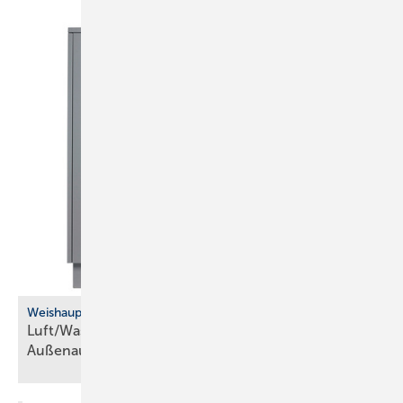
Weishaupt
Luft/Wasser-Wärmepumpe für die
­Außenaufstellung