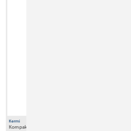
Kermi
Kompakte Sole/Wasser-Wärmepumpe mit R290