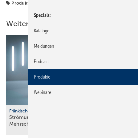
Produkte
Specials
Weitere Inhalte
Kataloge
Meldungen
Podcast
Produkte
Webinare
Fränkische
Strömungsoptimiertes
­Mehrschichtverbundrohrsystem