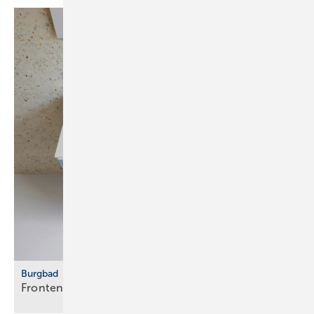
Burgbad
Fronten vertikal
strukturiert