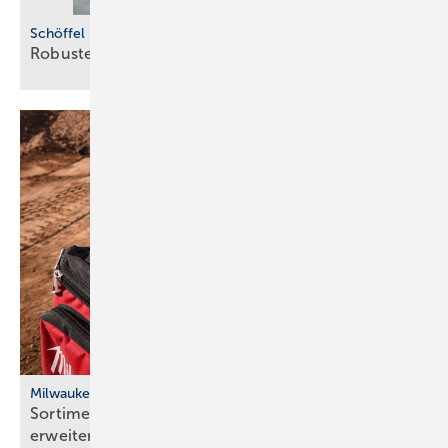
Schöffel Pro
Robuste
Beinkleider
Milwaukee
Sortiment an kühlender Arbeitsbekleidung
erweitert