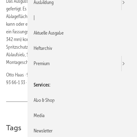
Das Ausgussbecken Marion von Otto Haas ist aus Polypropylen
Ausbildung
gefertigt. Es weist am rechten hinteren Rand eine geräumige
Ablagefläche auf, auf der entweder eine Armatur befestigt werden
|
kann oder einem Seifenspender Platz bietet. Das Ausgussbecken hat
ein Fassungsvermögen von 14 l und ist durch sein Maß (525 x 376 x
Aktuelle Ausgabe
342 mm) kompakt und gut zu montieren. Das Becken ist mit einem
Spritzschutz, Ab- und Überlauf, einer Waschbeckenhalterung, einem
Heftarchiv
Ablaufsieb, Stopfen, einer Kette sowie Befestigungsmaterial und einer
Montageschablone ausgestattet.
Premium
Otto Haas · 90427 Nürnberg · Telefon (09 11) 93 66-0 · Telefax (09 11)
93 66-1 33 ·
https://www.haas.de/
Services
Abo & Shop
Teilen
Link kopieren
Media
Tags
Newsletter