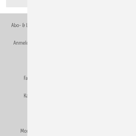
Abo- & Leserservice
AGB
Alle Inhalte chronologisch
Anmelden
Anmeldung & Registrierung
Newsletter
Datenschutz
E-Paper
Editor's choice
Fachbeiträge
Gentner Verlag
Impressum
Karriere bei Gentner
Team
Mediaservice
Mitgliedschaften und Engagement
Montagezeiten Heizung
Montagezeiten Sanitär