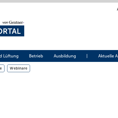
d Lüftung
Betrieb
Ausbildung
|
Aktuelle 
e
Webinare