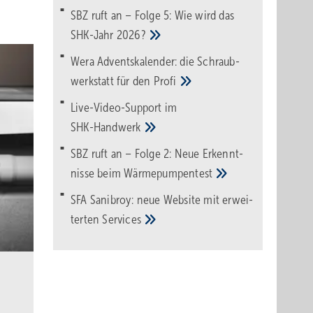
SBZ ruft an – Folge 5: Wie wird das
SHK-Jahr
2026?
Wera Adventskalender: die Schraub­
werk­statt für den
Pro­fi
Live-Video-Support im
SHK-Handwerk
SBZ ruft an – Folge 2: Neue Erkennt­
nisse beim
Wärme­pumpen­test
SFA Sanibroy: neue Web­site mit erwei­
terten
Services