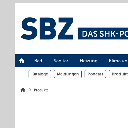
Springe
Springe
Springe
auf
auf
auf
Hauptinhalt
Hauptmenü
SiteSearch
Bad
Sanitär
Heizung
Klima un
Kataloge
Meldungen
Podcast
Produkt
Produkte