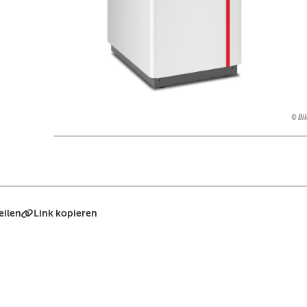
Bi
eilen
Link kopieren