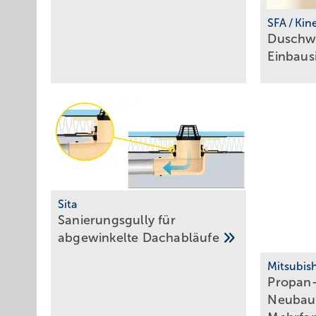
SFA / Ki
Duschwa
Einbaus
Sita
Sanierungsgully für
abgewinkelte
Dachabläufe
Mitsubish
Propan
Neubau,