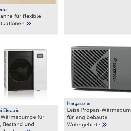
nedo
nne für flexible
ituationen
Harg assner
Leise Propan-­Wärmepu
i Electric
-Wärmepumpe für
für eng bebaute
 Bestand und
Wohngebiete