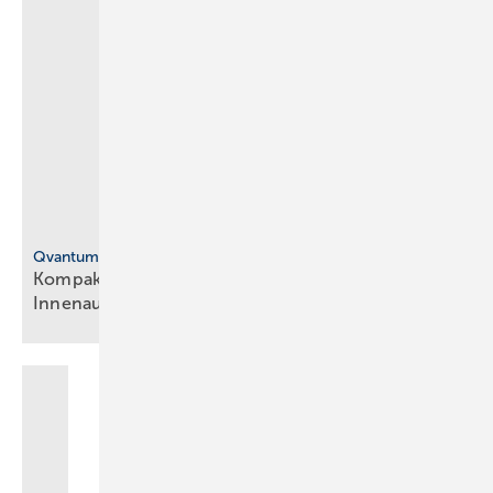
Qvantum
Ko mpakte ­Abluft-Wärmepumpe für die
Innen­aufstellung