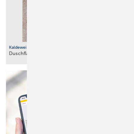
Kaldewei
Duschfläche mit recyceltem
Kern