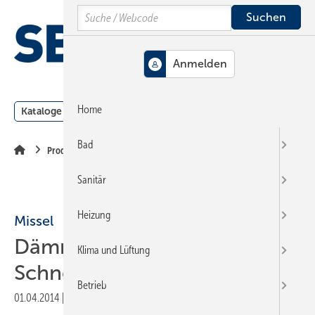
Springe
Springe
Springe
Search
auf
auf
auf
Hauptinhalt
Hauptmenü
SiteSearch
MENÜ
Home
Kataloge
Meldungen
Podcast
Produkte
Webin
Bad
Produkte
Sanitär
Heizung
Missel
Dämmschlauch mit
Klima und Lüftung
Schnellverschluss
Betrieb
01.04.2014
|
Veröffentlicht in
Ausgabe 07-2014
|
Druckvorschau