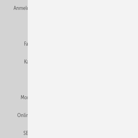
Anmelden
Anmeldung & Registrierung
Newsletter
Datenschutz
E-Paper
Editor's choice
Fachbeiträge
Gentner Verlag
Impressum
Karriere bei Gentner
Team
Mediaservice
Mitgliedschaften und Engagement
Montagezeiten Heizung
Montagezeiten Sanitär
Online Mediadaten
Privacy Manager
RSS-Feed
SBZ abonnieren
Veranstaltungen / Webinare