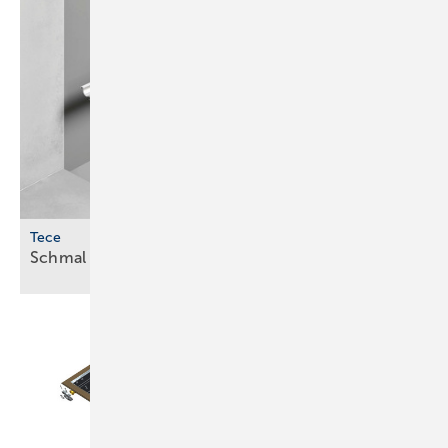
Tece
Schmal und mit optimierter
­Ablaufleistung