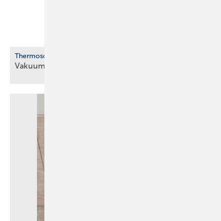
Therm osolar
Vakuum-Flachkollektor für
Solewärmepumpen