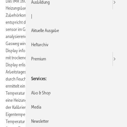
Das IMR 1600 ist ein klassisches Kompaktgerät für den Einsatz in
Ausbildung
Heizungsbau, Brennerservice und Schornsteinfegerhandwerk. Alle
Zubehörkomponenten finden im Gerätekoffer Platz. Das Gerät
|
entspricht den Anforderungen der DIN EN 50379-2. Ein Feuchte­
sensor im Gasweg überwacht den Feuchtegehalt der zu
Aktuelle Ausgabe
analysierenden Messgase. Bei zunehmender Feuchtekonzentration im
Gasweg wird der Anwender durch eine wiederkehrende Anzeige im
Heftarchiv
Display informiert. Am Ende der Messung soll das Messgerät solange
mit trockener Umgebungsluft gespült werden bis die Meldung im
Premium
Display erlischt. Dadurch wird vermieden, dass im Verlauf eines
Arbeitstages Feuchtigkeit im Gasweg angesammelt wird. Gerätausfälle
Services
durch Feuchtigkeit im Gasweg sind somit ausgeschlossen. Zudem
ermittelt ein Temperaturfühler beim Einschalten des IMR 1600 die
Abo & Shop
Temperatur in der Messkammer. Bei Temperaturen kleiner +10°C wird
eine Heizung an der Messkammer eingeschaltet, die bereits während
Media
der Kalibrierphase die Messkammer erwärmt. Ziel ist es, die
Eigentemperatur der gasführenden Komponenten schnell an die
Newsletter
Temperatur der Messgase anzupassen. Im Ergebnis wird durch die