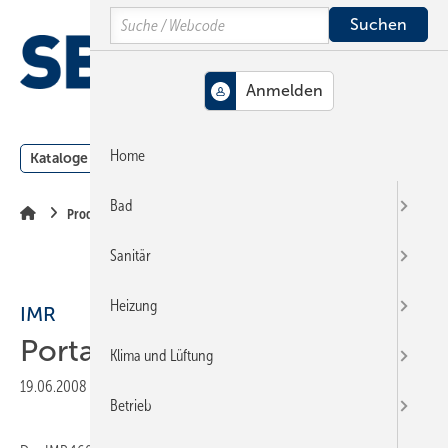
Springe
Springe
Springe
Search
auf
auf
auf
Hauptinhalt
Hauptmenü
SiteSearch
MENÜ
Home
Kataloge
Meldungen
Podcast
Produkte
Webin
Bad
Produkte
Sanitär
Heizung
IMR
Portables Abgasmessgerät
Klima und Lüftung
19.06.2008
|
Veröffentlicht in
Ausgabe 12-2008
|
Druckvorschau
Betrieb