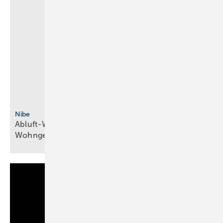
Nibe
Abluft-Wärmepumpe mit R290 für
Wohngebäude