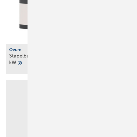
Ovum
Stapelbare Sole-Wärmepumpe mit Propan bis 54
kW