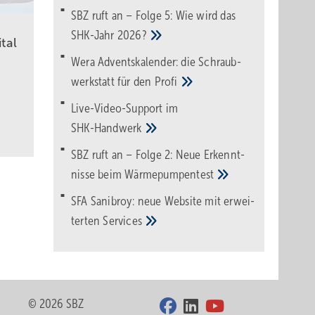
SBZ ruft an – Folge 5: Wie wird das
SHK-Jahr
2026?
tal
Wera Adventskalender: die Schraub­
werk­statt für den
Pro­fi
Live-Video-Support im
SHK-Handwerk
SBZ ruft an – Folge 2: Neue Erkennt­
nisse beim
Wärme­pumpen­test
SFA Sanibroy: neue Web­site mit erwei­
terten
Services
© 2026 SBZ