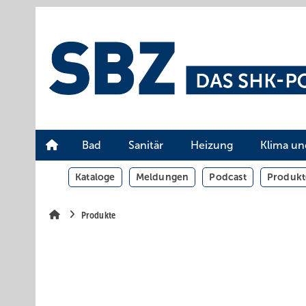
Springe
Springe
Springe
auf
auf
auf
Hauptinhalt
Hauptmenü
SiteSearch
Bad
Sanitär
Heizung
Klima un
Kataloge
Meldungen
Podcast
Produkt
Produkte