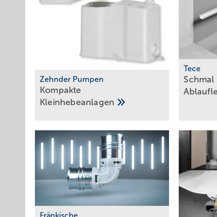
Tece
Schmal 
Zehnder Pumpen
Kompakte
­Ablaufl
­Kleinhebeanlagen
Fränkische