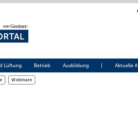
d Lüftung
Betrieb
Ausbildung
|
Aktuelle 
e
Webinare