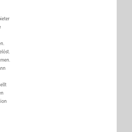
ieter
e
en.
löst.
mmen.
ann
ellt
en
tion