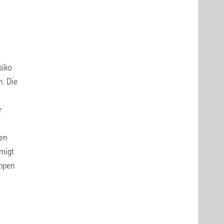
siko
n. Die
r
ten
hmigt
appen