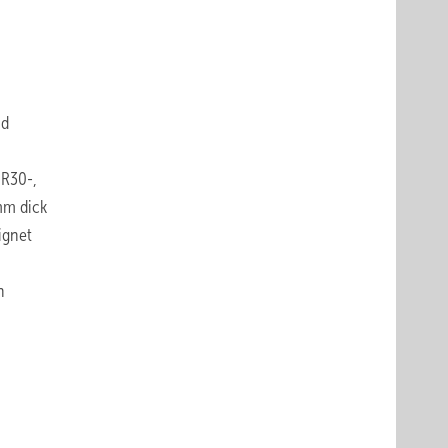
nd
 R30-,
mm dick
ignet
n