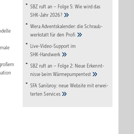
SBZ ruft an – Folge 5: Wie wird das
SHK-Jahr
2026?
Wera Adventskalender: die Schraub­
odelle
werk­statt für den
Pro­fi
Live-Video-Support im
imale
SHK-Handwerk
 großem
SBZ ruft an – Folge 2: Neue Erkennt­
nation
nisse beim
Wärme­pumpen­test
SFA Sanibroy: neue Web­site mit erwei­
terten
Services