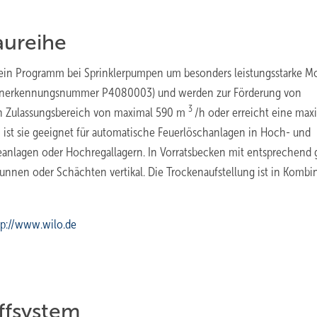
aureihe
ein Programm bei Sprinklerpumpen um besonders leistungsstarke M
t (Anerkennungsnummer P4080003) und werden zur Förderung von
3
nen Zulassungsbereich von maximal 590 m
/h oder erreicht eine max
 ist sie geeignet für automatische Feuerlöschanlagen in Hoch- und
ieanlagen oder Hochregallagern. In Vorratsbecken mit entsprechend
nnen oder Schächten vertikal. Die Trockenaufstellung ist in Kombi
tp://www.wilo.de
affsystem