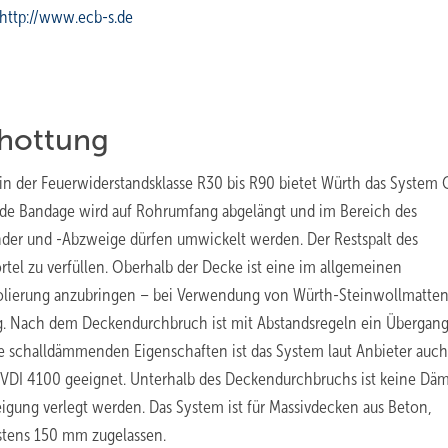
http://www.ecb-s.de
hottung
n der Feuerwiderstandsklasse R30 bis R90 bietet Würth das System 
nde Bandage wird auf Rohrumfang abgelängt und im Bereich des
der und -Abzweige dürfen umwickelt werden. Der Restspalt des
el zu verfüllen. Oberhalb der Decke ist eine im allgemeinen
Isolierung anzubringen – bei Verwendung von Würth-Steinwollmatten 
sig. Nach dem Deckendurchbruch ist mit Abstandsregeln ein Übergan
e schalldämmenden Eigenschaften ist das System laut Anbieter auch
VDI 4100 geeignet. Unterhalb des Deckendurchbruchs ist keine D
eigung verlegt werden. Das System ist für Massivdecken aus Beton,
stens 150 mm zugelassen.