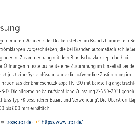
ssung
gen inneren Wänden oder Decken stellen im Brandfall immer ein Ri
strömklappen vorgeschrieben, die bei Bränden automatisch schließe
g oder im Zusammenhang mit dem Brandschutzkonzept durch die
r Öffnungen musste bis heute eine Zustimmung im Einzelfall bei de
ietet jetzt eine Systemlösung ohne die aufwendige Zustimmung im
bination aus der Brandschutzklappe FK-K90 mit beidseitig angebrach
-3-D. Die allgemeine bauaufsichtliche Zulassung Z-6.50-2031 gene
chluss Typ FK besonderer Bauart und Verwendung“. Die Überströmkl
0 bis 800 mm erhältlich.
·
trox@trox.de
·
https://www.trox.de/