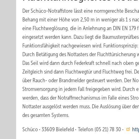
Der Schüco-Notraffstore lässt eine normgerechte Beschat
Behang mit einer Höhe von 2,50 m in weniger als 1 s nac
eine Fluchtweglösung, die in Anlehnung an DIN EN 179 f
eingesetzt werden kann. Dazu liegt die Baumusterprüfbes
Funktionsfähigkeit nachgewiesen wird. Funktionsprinzip
Durch Betätigung des Nottasters der Fluchttürsicherung w
Das Seil wird dann durch Federkraft schnell nach oben
Zeitgleich sind dann Fluchtwegtür und Fluchtweg frei. D
über Rauch- oder Brandmelder gesteuert werden. Der Notraf
Stromversorgung in jedem Fall freigegeben wird. Durch e
werden, dass der Notraffmechanismus im Falle eines Str
Nottaster ausgelöst werden muss. Die Auslösung über den
des gesamten Systems.
Schüco
·
33609 Bielefeld
·
Telefon (05 21) 78 30
·
htt