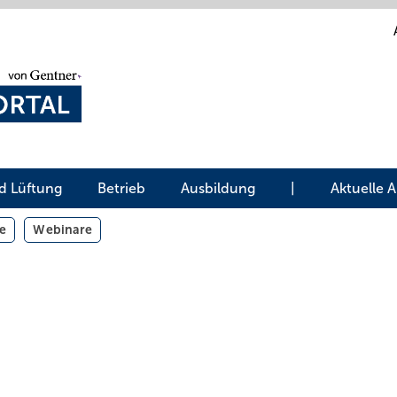
d Lüftung
Betrieb
Ausbildung
|
Aktuelle 
e
Webinare