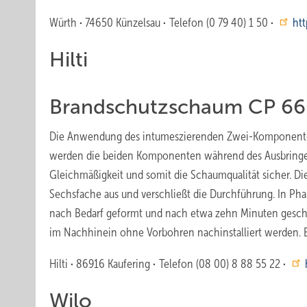
Würth
·
74650 Künzelsau
·
Telefon (0 79 40) 1 50
·
ht
Hilti
Brandschutzschaum CP 6
Die Anwendung des intumeszierenden Zwei-Komponenten-B
werden die beiden Komponenten während des Ausbringens 
Gleichmäßigkeit und somit die Schaumqualität sicher. Di
Sechsfache aus und verschließt die Durchführung. In Pha
nach Bedarf geformt und nach etwa zehn Minuten geschni
im Nachhinein ohne Vorbohren nachinstalliert werden. E
Hilti
·
86916 Kaufering
·
Telefon (08 00) 8 88 55 22
·
Wilo