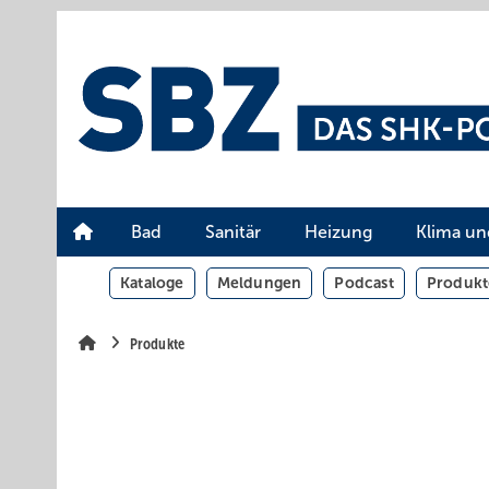
Springe
Springe
Springe
auf
auf
auf
Hauptinhalt
Hauptmenü
SiteSearch
Bad
Sanitär
Heizung
Klima un
Kataloge
Meldungen
Podcast
Produkt
Produkte