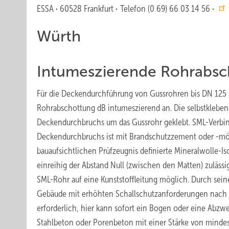
ESSA
·
60528 Frankfurt
·
Telefon (0 69) 66 03 14 56
·
Würth
Intumeszierende Rohrabsc
Für die Deckendurchführung von Gussrohren bis DN 125 i
Rohrabschottung dB intumeszierend an. Die selbstklebe
Deckendurchbruchs um das Gussrohr geklebt. SML-Verbin
Deckendurchbruchs ist mit Brandschutzzement oder -mört
bauaufsichtlichen Prüfzeugnis definierte Mineralwolle-
einreihig der Abstand Null (zwischen den Matten) zuläs
SML-Rohr auf eine Kunststoffleitung möglich. Durch sein
Gebäude mit erhöhten Schallschutzanforderungen nach 
erforderlich, hier kann sofort ein Bogen oder eine Abzw
Stahlbeton oder Porenbeton mit einer Stärke von minde