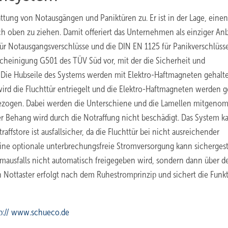
tung von Notausgängen und Paniktüren zu. Er ist in der Lage, einen
h oben zu ziehen. Damit offeriert das Unternehmen als einziger Anb
ür Notausgangsverschlüsse und die DIN EN 1125 für Panikverschlüss
cheinigung G501 des TÜV Süd vor, mit der die Sicherheit und
: Die Hubseile des Systems werden mit Elektro-Haftmagneten gehalt
ird die Fluchttür entriegelt und die Elektro-Haftmagneten werden ge
 gezogen. Dabei werden die Unterschiene und die Lamellen mitgeno
er Behang wird durch die Notraffung nicht beschädigt. Das System k
fstore ist ausfallsicher, da die Fluchttür bei nicht ausreichender
ine optionale unterbrechungsfreie Stromversorgung kann sichergest
omausfalls nicht automatisch freigegeben wird, sondern dann über d
 Nottaster erfolgt nach dem Ruhestromprinzip und sichert die Funk
p:// www.schueco.de