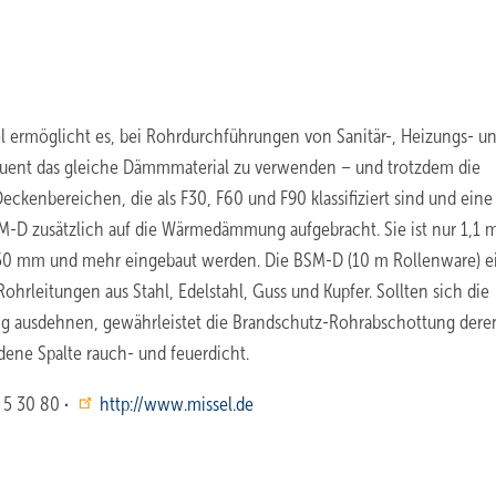
ermöglicht es, bei Rohrdurchführungen von Sanitär-, Heizungs- u
uent das gleiche Dämmmaterial zu verwenden – und trotzdem die
ckenbereichen, die als F30, F60 und F90 klassifiziert sind und eine
M-D zusätzlich auf die Wärmedämmung aufgebracht. Sie ist nur 1,1 
50 mm und mehr eingebaut werden. Die BSM-D (10 m Rollenware) e
rleitungen aus Stahl, Edelstahl, Guss und Kupfer. Sollten sich die
 ausdehnen, gewährleistet die Brandschutz-Rohrabschottung dere
ndene Spalte rauch- und feuerdicht.
) 5 30 80
·
http://www.missel.de