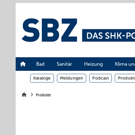
Springe
Springe
Springe
auf
auf
auf
Hauptinhalt
Hauptmenü
SiteSearch
Bad
Sanitär
Heizung
Klima un
Kataloge
Meldungen
Podcast
Produkt
Produkte