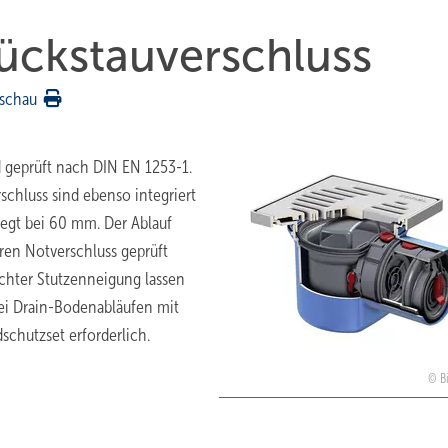
ückstau­verschluss
schau
d geprüft nach DIN EN 1253-1.
hluss sind ebenso integriert
iegt bei 60 mm. Der Ablauf
ren Notverschluss geprüft
chter Stutzenneigung lassen
ei Drain-Bodenabläufen mit
schutzset erforderlich.
B