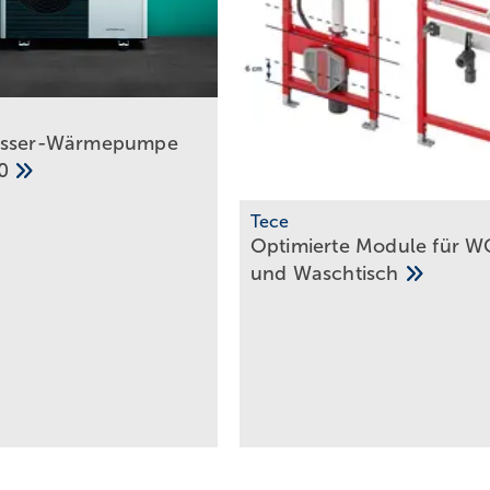
asser-Wärmepumpe
90
Tece
Optimierte Module für W
und
Waschtisch