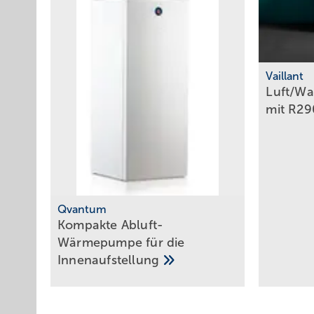
Vaillant
Luft/W
mit
R2
Qvantum
Ko mpakte ­Abluft-
Wärmepumpe für die
Innen­aufstellung