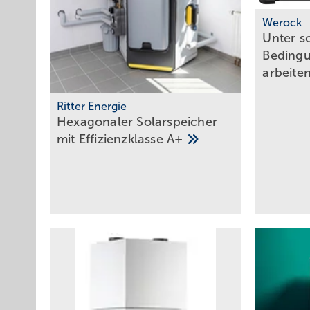
Werock
Unter s
Bedingu
arbeite
Ritter Energie
Hexagonaler Solarspeicher
mit Effi zienzklasse
A+