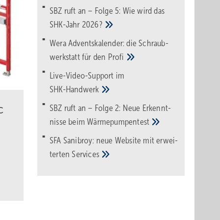
SBZ ruft an – Folge 5: Wie wird das
SHK-Jahr
2026?
Wera Adventskalender: die Schraub­
werk­statt für den
Pro­fi
Live-Video-Support im
SHK-Handwerk
SBZ ruft an – Folge 2: Neue Erkennt­
C
nisse beim
Wärme­pumpen­test
SFA Sanibroy: neue Web­site mit erwei­
terten
Services