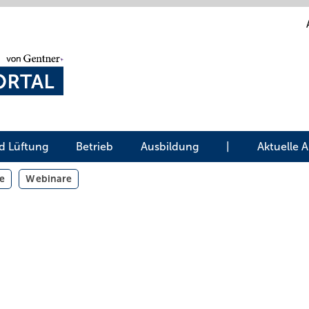
d Lüftung
Betrieb
Ausbildung
|
Aktuelle 
e
Webinare