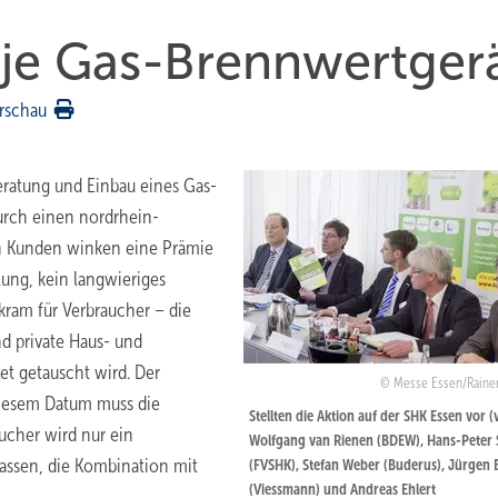
je Gas-Brennwertger
rschau
ratung und Einbau eines Gas-
urch einen nordrhein-
en Kunden winken eine Prämie
ung, kein langwieriges
kram für Verbraucher – die
nd private Haus- und
t getauscht wird. Der
Messe Essen/Raine
diesem Datum muss die
Stellten die Aktion auf der SHK Essen vor (v.
aucher wird nur ein
Wolfgang van Rienen (BDEW), Hans-Peter 
assen, die Kombination mit
(FVSHK), Stefan Weber (Buderus), Jürgen 
(Viessmann) und Andreas Ehlert