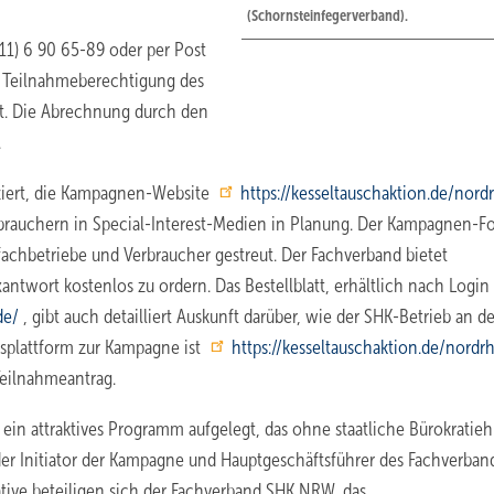
(Schornsteinfegerverband).
11) 6 90 65-89 oder per Post
 Teilnahmeberechtigung des
ft. Die Abrechnung durch den
.
ziert, die Kampagnen-Website
https://kesseltauschaktion.de/nord
rbrauchern in Special-Interest-Medien in Planung. Der Kampagnen-Fo
achbetriebe und Verbraucher gestreut. Der Fachverband bietet
antwort kostenlos zu ordern. Das Bestellblatt, erhältlich nach Login
de/
, gibt auch detailliert Auskunft darüber, wie der SHK-Betrieb an de
nsplattform zur Kampagne ist
https://kesseltauschaktion.de/nordr
 Teilnahmeantrag.
 ein attraktives Programm aufgelegt, das ohne staatliche Bürokratie
o der Initiator der Kampagne und Hauptgeschäftsführer des Fachverban
tive beteiligen sich der Fachverband SHK NRW, das