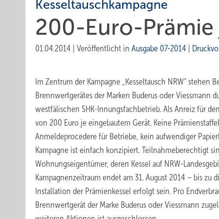
Kesseltauschkampagne
200-Euro-Prämie 
01.04.2014
|
Veröffentlicht in
Ausgabe 07-2014
|
Druckvo
Im Zentrum der Kampagne „Kesseltausch NRW“ stehen Be
Brennwertgerätes der Marken Buderus oder Viessmann d
westfälischen SHK-Innungsfachbetrieb. Als Anreiz für d
von 200 Euro je eingebautem Gerät. Keine Prämienstaffel
Anmeldeprocedere für Betriebe, kein aufwendiger Papier
Kampagne ist einfach konzipiert. Teilnahmeberechtigt si
Wohnungseigentümer, deren Kessel auf NRW-Landesgebie
Kampagnenzeitraum endet am 31. August 2014 – bis zu 
Installation der Prämienkessel erfolgt sein. Pro Endverbr
Brennwertgerät der Marke Buderus oder Viessmann zugel
weiteren Ak­tionen ist ausgeschlossen.