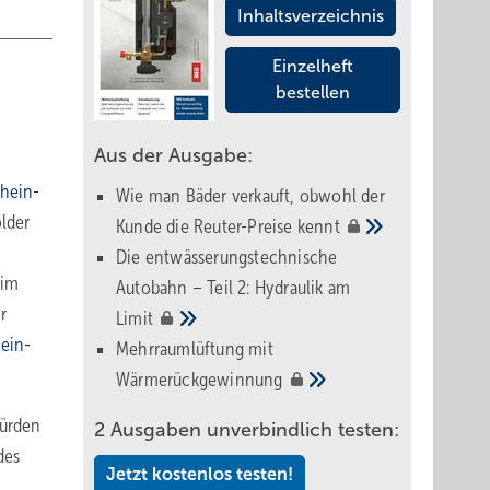
Inhaltsverzeichnis
Einzelheft
bestellen
Aus der Ausgabe:
rhein-
Wie man Bäder verkauft, obwohl der
lder
Kunde die Reuter-Preise
kennt
Die entwässerungstechnische
 im
Autobahn – Teil 2: Hydraulik am
r
Limit
hein-
Mehrraumlüftung mit
Wärmerückgewinnung
hürden
2 Ausgaben unverbindlich testen:
des
Jetzt kostenlos testen!