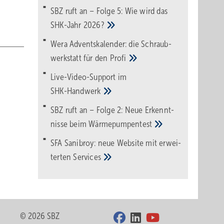
SBZ ruft an – Folge 5: Wie wird das
SHK-Jahr
2026?
Wera Adventskalender: die Schraub­
werk­statt für den
Pro­fi
Live-Video-Support im
SHK-Handwerk
SBZ ruft an – Folge 2: Neue Erkennt­
nisse beim
Wärme­pumpen­test
SFA Sanibroy: neue Web­site mit erwei­
terten
Services
© 2026 SBZ