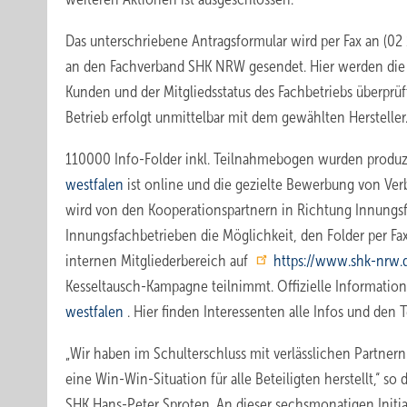
Das unterschriebene Antragsformular wird per Fax an (02 
an den Fachverband SHK NRW gesendet. Hier werden die
Kunden und der Mitgliedsstatus des Fachbetriebs überprü
Betrieb erfolgt unmittelbar mit dem gewählten Hersteller
110000 Info-Folder inkl. Teilnahmebogen wurden produ
westfalen
ist online und die gezielte Bewerbung von Ve
wird von den Koopera­tionspartnern in Richtung Innungsf
Innungsfachbetrieben die Möglichkeit, den Folder per Fax
internen Mitgliederbereich auf
https://www.shk-nrw.
Kesseltausch-Kampagne teilnimmt. Offizielle Informatio
westfalen
. Hier finden Interessenten alle Infos und den
„Wir haben im Schulterschluss mit verlässlichen Partnern
eine Win-Win-Situation für alle Beteiligten herstellt,“ s
SHK Hans-Peter Sproten. An dieser sechsmonatigen Initia