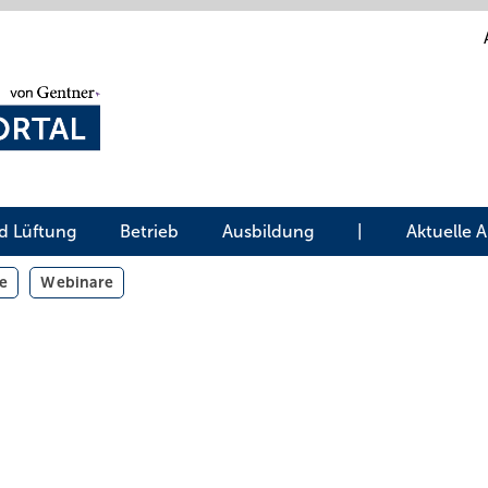
d Lüftung
Betrieb
Ausbildung
|
Aktuelle 
e
Webinare