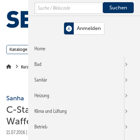
Springe
Springe
Springe
Search
auf
auf
auf
Hauptinhalt
Hauptmenü
SiteSearch
MENÜ
Home
Kataloge
Meldungen
Podcast
Produkte
Webin
Bad
Kurzberichte
Sanitär
Heizung
Sanha
C-Stahlrohre in
Klima und Lüftung
Waffelbäckerei
Betrieb
11.07.2016
|
Veröffentlicht in
Ausgabe 13-2016
|
Druckvorschau