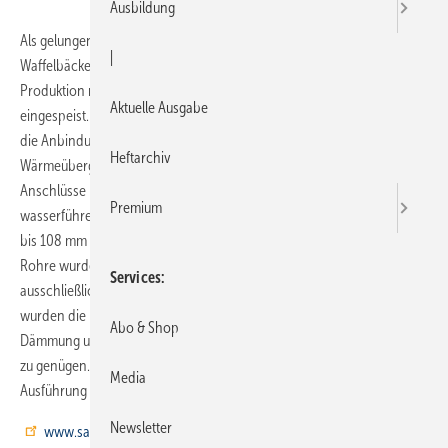
Ausbildung
Als gelungenes Beispiel für den Einsatz von Sanha-Therm kann die
|
Waffelbäckerei Meyer zu Venne gelten. Hier wird die Energie aus der
Produktion mithilfe von Abgaswärmetauschern in ein Nahwärmenetz
Aktuelle Ausgabe
eingespeist. Das Installationssystem aus C-Stahl kam zum Einsatz, um
die Anbindung zwischen den Abgaswärmetauschern und der
Heftarchiv
Wärmeübergabe zu erstellen. Dies umfasst unter anderem die
Anschlüsse bis zu den einzelnen Wärmetauschern und alle
Premium
wasserführenden Rohre. Rund 1330 m Rohr in den Dimensionen 28
bis 108 mm mit entsprechend vielen Fittings wurden verarbeitet. Die
Rohre wurden unter den Hallendecken verlegt, wobei als Verbindung
Services
ausschließlich Verpressen gewählt wurde. In den Produktionshallen
wurden die Installationen mit einer hundertprozentigen Mineralwolle-
Abo & Shop
Dämmung und VA-Mantel ausgeführt, um den Hygieneanforderungen
zu genügen. Im Lagerbereich hat man Blechmäntel in verzinkter
Media
Ausführung als Schutz der Dämmung eingesetzt.
Newsletter
www.sanha.de