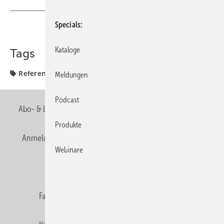
Specials
Teilen
Link kopieren
Kataloge
Tags
Referenzobjekte
Meldungen
Podcast
Abo- & Leserservice
AGB
Alle Inhalte chronologisch
Produkte
Anmelden
Anmeldung & Registrierung
Newsletter
Webinare
Datenschutz
E-Paper
Editor's choice
Fachbeiträge
Gentner Verlag
Impressum