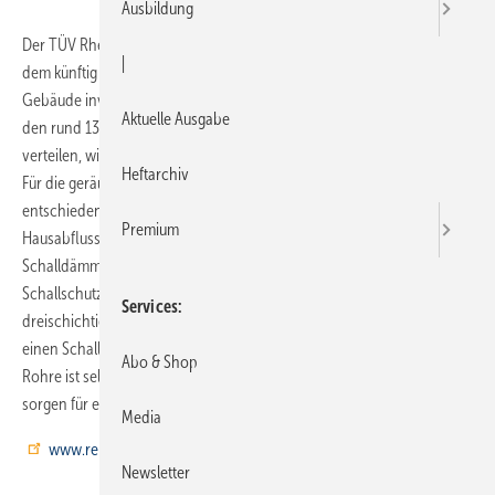
Ausbildung
Der TÜV Rheinland errichtet in Köln einen neuen Bürokomplex, in
|
dem künftig etwa 600 Menschen arbeiten werden. In das neue
Gebäude investiert der Prüfdienstleister rund 20 Millionen Euro. Auf
Aktuelle Ausgabe
den rund 13 800 m² Nutzfläche, die sich auf sechs Geschosse
verteilen, wird es eine neue Kantine und eine Kindertagesstätte geben.
Heftarchiv
Für die geräuscharme Entsorgung des anfallenden Abwassers
entschieden sich die Verantwortlichen für das schalldämmende
Premium
Hausabflusssystem Raupiano Plus von Rehau. Seine
Schalldämmeigenschaften erfüllen alle Anforderungen an den
Schallschutz nach VDI 4109. Das System erreicht durch den
Services
dreischichtigen Rohraufbau bei 4 l pro Sekunde Wasserdurchfluss
einen Schallpegel von 17 dB(A). Eine bruchsichere Verlegung der
Abo & Shop
Rohre ist selbst bis –10 °C möglich. Hydraulisch optimierte Formteile
sorgen für eine optimale Abflussleistung und geringe Fließgeräusche.
Media
www.rehau.com
Newsletter