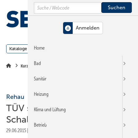
Springe
Springe
Springe
Search
auf
auf
auf
Hauptinhalt
Hauptmenü
SiteSearch
MENÜ
Home
Kataloge
Meldungen
Podcast
Produkte
Webin
Bad
Kurzberichte
Sanitär
Heizung
Rehau
TÜV setzt auf
Klima und Lüftung
Schalldämmung
Betrieb
29.06.2015
|
Veröffentlicht in
Ausgabe 12-2015
|
Druckvorschau