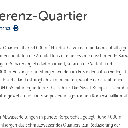
erenz-Quartier
rschau
z-Quartier. Über 59 000 m² Nutzfläche wurden für das nachhaltig ge
erk richteten die Architekten auf eine ressourcenschonende Bauw
gen Primärenergiebedarf optimiert, so auch die Verteil- und
5 000 m Heizungsrohrleitungen wurden im Fußbodenaufbau verlegt. 
m Platzbedarf bestmöglich zu minimieren, wählte der ausführende
DH 035 mit integriertem Schallschutz. Die Missel-Kompakt-Dämmhül
 Gittergewebefolie und Faserpostereinlage können Körperschallkontak
Abwasserleitungen in puncto Körperschall gelegt. Rund 4000 m
ntsorgen das Schmutzwasser des Quartiers. Zur Reduzierung der