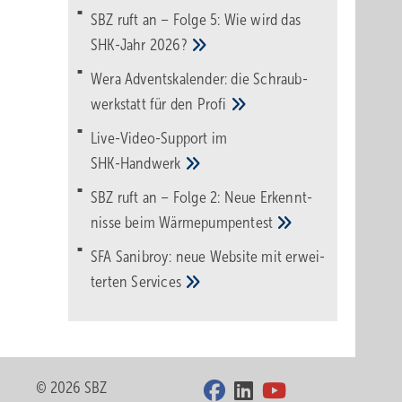
SBZ ruft an – Folge 5: Wie wird das
SHK-Jahr
2026?
Wera Adventskalender: die Schraub­
werk­statt für den
Pro­fi
Live-Video-Support im
SHK-Handwerk
SBZ ruft an – Folge 2: Neue Erkennt­
nisse beim
Wärme­pumpen­test
SFA Sanibroy: neue Web­site mit erwei­
terten
Services
© 2026 SBZ