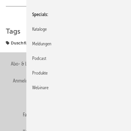
Specials
Teilen
Link kopieren
Kataloge
Tags
Duschfläche
Referenzobjekte
Meldungen
Podcast
Abo- & Leserservice
AGB
Alle Inhalte chronologisch
Produkte
Anmelden
Anmeldung & Registrierung
Newsletter
Webinare
Datenschutz
E-Paper
Editor's choice
Fachbeiträge
Gentner Verlag
Impressum