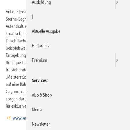
Ausbildung
Auf der kroatischen Insel Lošinj schaffen gleich drei Hotels im 5-
|
Sterne-Segment ideale Voraussetzungen für einen individuellen
Aufenthalt. Auch bei der Gestaltung der Badezimmer legte die
Aktuelle Ausgabe
kroatische Hotelgruppe Wert auf Qualität und entschied sich für die
Duschflächen und Badewannen von Kaldewei: In der Villa Hortensia
Heftarchiv
beispielsweise ist die Kaldewei-Badewanne Conoduo mit exklusiver
Farbgebung in City-Anthrazit matt eingebaut. In den Bädern des
Premium
Boutique Hotels Alhambra & Villa Augusta erwartet die Hotelgäste die
freistehende Wanne Conoduo aus der Kaldewei-Kollektion
„Meisterstücke“. Und auch die Gäste des Hotels Bellevue müssen nicht
Services
auf eine Kaldewei-Wanne verzichten. Hier erwartet sie das Modell
Cayono, das viel Platz zum Entspannen bietet. In allen drei Häusern
Abo & Shop
sorgen darüber hinaus die emaillierten Duschflächen von Kaldewei
für exklusives Duschvergnügen.
Media
www.kaldewei.de
Newsletter