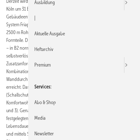
Derzeit wird das Parkhaus an der Ecke Alte Wallgasse-Magnusstraße in
Ausbildung
Köln um 31 Eigentumswohnungen aufgestockt. Für die
Gebäudeentwässerung kommt das schalldämmende Hausabfluss-
|
System Friaphon von Friatec zum Einsatz. Eingebaut werden knapp
2500 m Rohre in unterschiedlichen Dimensionen sowie rund 2800
Aktuelle Ausgabe
Formteile. Die Friaphon-Rohre und -Formstücke sind nach DIN 4102-1
– in B2 normal entflammbar – als nicht brennend abtropfend und
Heftarchiv
selbstverlöschend klassifiziert. Nach der DIN EN 13501-1 mit ihren
Zusatzanforderungen erreicht Friaphon die Baustoffklasse B-s1-d0. In
Premium
Kombination mit Brandschutzmanschetten (F 90) für Decken- und
Wanddurchbruch werden alle relevanten Sicherheitsansprüche
Services
erreicht. Das System erfüllt zudem die Anforderungen der DIN 4109
(Schallschutz im Hochbau) sowie die Anforderungen für den
Abo & Shop
Komfortwohnungsbau laut VDI-Richtlinie 4100 (Schallschutzstufen 2
und 3). Genauso werden die in der DIN 1986-100 und DIN-EN 12056
Media
festgelegten Anforderungen nach Wärmebeständigkeit und
Lebensdauer erfüllt. Das Hausabfluss-System Friaphon ist steck-, kleb-
Newsletter
und mittels Spannverbinder auch klemmbar. Erhältlich ist es in den