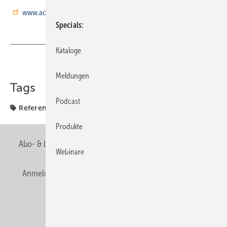
www.aco-haustechnik.de
Specials
Kataloge
Teilen
Link kopieren
Meldungen
Tags
Podcast
Referenzobjekte
Produkte
Abo- & Leserservice
AGB
Alle Inhalte chronologisch
Webinare
Anmelden
Anmeldung & Registrierung
Newsletter
Datenschutz
E-Paper
Editor's choice