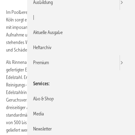
Ausbildung
Im Poolbereich des neu eröffneten Just Fit Fitnessclub im Mediapark
|
Köln sorgt eine individuell gefertigte Edelstahlrinne (Werkstoff 1.4301)
mit imposanten Maßen (Länge 7000 mm, Breite 150 mm) für die
Aktuelle Ausgabe
Aufnahme und Ableitung großer Wassermengen. Sie verhindert
stehendes Wasser und unterbindet bzw. reduziert damit Rutschgefahr
Heftarchiv
und Schäden an der Bausubstanz.
Als Rinnenabdeckung dient ein mehrteiliger, mit Unterzügen
Premium
gefertigter Edelstahl-Lochrost (Belastungsklasse L 15) aus 3 mm
Edelstahl. Er ermöglicht den Zugang zum Rinnenkörper zwecks
Services
Reinigungs- und Wartungsarbeiten. Komplettiert wird diese
Edelstahlrinne durch Ablaufkörper mit integriertem
Abo & Shop
Geruchsverschluss. Als Basis der 7 m langen Sonderkonstruktion mit
dreiseitiger Aufkantung diente die ACO-Hygiene-Kastenrinne, die
Media
standardmäßig mit einer Materialstärke von 1,5 mm in Einzellängen
von 500 bis zu 5000 mm und in Breiten von 200 mm bis 800 mm
Newsletter
geliefert werden.