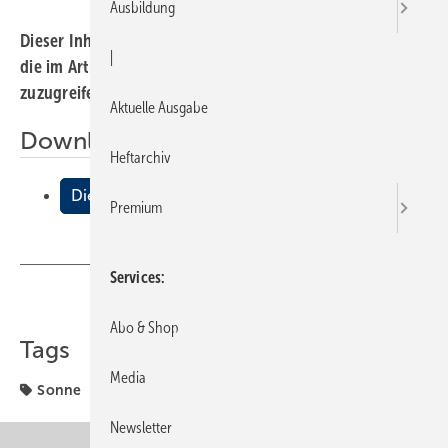
Ausbildung
Dieser Inhalt liegt nur als PDF-Datei vor. Bitte öffnen Sie
|
die im Artikel verlinkte Datei, um auf den Inhalt
zuzugreifen.
Aktuelle Ausgabe
Downloads:
Heftarchiv
Die innovative Kraft der Sonne
Premium
Services
Teilen
Link kopieren
Abo & Shop
Tags
Media
Sonne
Newsletter