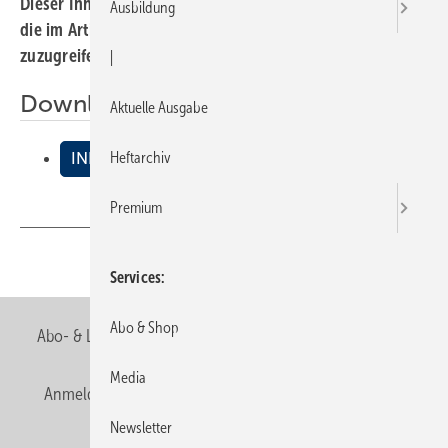
Dieser Inhalt liegt nur als PDF-Datei vor. Bitte öffnen Sie
Ausbildung
die im Artikel verlinkte Datei, um auf den Inhalt
zuzugreifen.
|
Downloads:
Aktuelle Ausgabe
Heftarchiv
INHALT
Premium
Teilen
Link kopieren
Services
Abo & Shop
Abo- & Leserservice
AGB
Alle Inhalte chronologisch
Media
Anmelden
Anmeldung & Registrierung
Newsletter
Newsletter