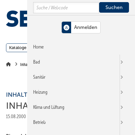
Springe
Springe
Springe
Search
auf
auf
auf
Hauptinhalt
Hauptmenü
SiteSearch
MENÜ
Home
Kataloge
Meldungen
Podcast
Produkte
Webin
Bad
Inhalt
Sanitär
Heizung
INHALT
INHALT
Klima und Lüftung
15.08.2000
|
Veröffentlicht in
Ausgabe 16-2000
|
Druckvorschau
Betrieb