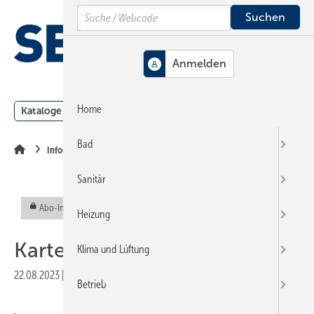
Springe
Springe
Springe
Search
auf
auf
auf
Hauptinhalt
Hauptmenü
SiteSearch
MENÜ
Home
Kataloge
Meldungen
Podcast
Produkte
Webin
Bad
Infografik
Sanitär
Abo-Inhalt
Heizung
Kartenleser statt Cash
Klima und Lüftung
22.08.2023
|
Veröffentlicht in
Ausgabe 08-2023
Betrieb