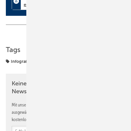
Teilen
Link kopieren
Tags
Infografik
Keine Zeit? Kein Problem mit dem SBZ
Newsletter!
Mit unserem Newsletter erhalten Sie regelmäßig von uns
ausgewählte Informationen und Neuigkeiten, gebündelt und
kostenlos direkt ins Postfach.