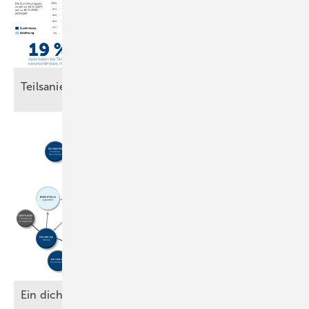
Teilsanierung läuft
an
Ein d ichtes
Geflecht