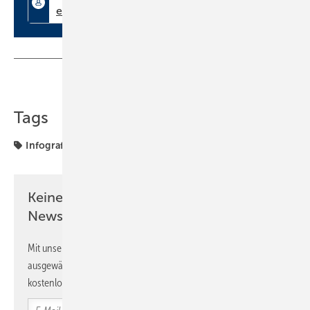
Teilen
Link kopieren
Tags
Infografik
Keine Zeit? Kein Problem mit dem SBZ
Newsletter!
Mit unserem Newsletter erhalten Sie regelmäßig von uns
ausgewählte Informationen und Neuigkeiten, gebündelt und
kostenlos direkt ins Postfach.