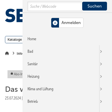
Springe
Springe
Springe
Search
auf
auf
auf
Hauptinhalt
Hauptmenü
SiteSearch
MENÜ
Home
Kataloge
Meldungen
Podcast
Produkte
Webin
Bad
Infografik
Sanitär
Abo-Inhalt
Heizung
Das wollen M itarbeiter
Klima und Lüftung
23.07.2024
|
Veröffentlicht in
Ausgabe 07-2024
Betrieb