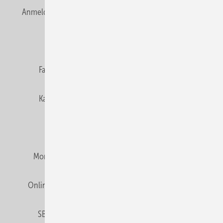
Anmelden
Anmeldung & Registrierung
Newsletter
Datenschutz
E-Paper
Editor's choice
Fachbeiträge
Gentner Verlag
Impressum
Karriere bei Gentner
Team
Mediaservice
Mitgliedschaften und Engagement
Montagezeiten Heizung
Montagezeiten Sanitär
Online Mediadaten
Privacy Manager
RSS-Feed
SBZ abonnieren
Veranstaltungen / Webinare