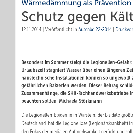
Wärmedämmung als Prävention
Schutz gegen Kält
12.11.2014
|
Veröffentlicht in
Ausgabe 22-2014
|
Druckvo
Besonders im Sommer steigt die Legionellen-Gefahr: 
Urlaubszeit stagniert ­Wasser über einen längeren Z
haustechnische Installationen können so ungewollt zu
gefährlichen Bakterien werden. Dieser Beitrag schild
Zusammenhänge, die SHK-Fachhandwerks­betriebe in 
beachten ­sollten. Michaela Störkmann
Die Legionellen-Epidemie in Warstein, der bis dato größ
Deutschland, hat die Legionellose (Legionärskrankheit)
den Fokus der medialen Aufmerksamkeit gerückt und soll