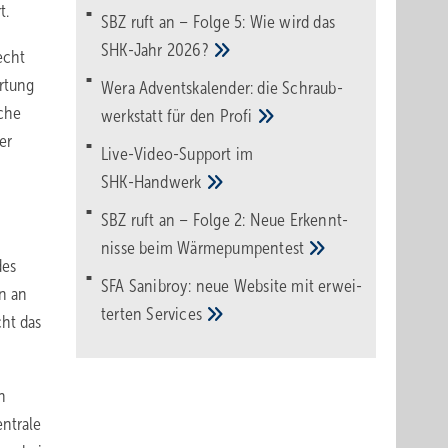
t.
SBZ ruft an – Folge 5: Wie wird das
SHK-Jahr
2026?
echt
artung
Wera Adventskalender: die Schraub­
iche
werk­statt für den
Pro­fi
er
Live-Video-Support im
SHK-Handwerk
SBZ ruft an – Folge 2: Neue Erkennt­
nisse beim
Wärme­pumpen­test
des
SFA Sanibroy: neue Web­site mit erwei­
n an
terten
Services
cht das
h
entrale