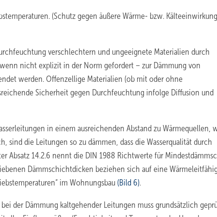
ebstemperaturen. (Schutz gegen äußere Wärme- bzw. Kälteeinwirkung
rchfeuchtung verschlechtern und ungeeignete Materialien durch
 wenn nicht explizit in der Norm gefordert – zur Dämmung von
endet werden. Offenzellige Materialien (ob mit oder ohne
usreichende Sicherheit gegen Durchfeuchtung infolge Diffusion und
wasserleitungen in einem ausreichenden Abstand zu Wärmequellen, wi
ch, sind die Leitungen so zu dämmen, dass die Wasserqualität durch
nter Absatz 14.2.6 nennt die DIN 1988 Richtwerte für Mindestdämms
chriebenen Dämmschichtdicken beziehen sich auf eine Wärmeleitfähig
triebstemperaturen“ im Wohnungsbau
(Bild 6)
.
n bei der Dämmung kaltgehender Leitungen muss grundsätzlich geprü