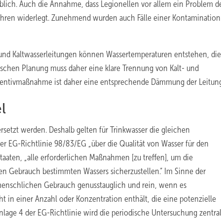
blich. Auch die Annahme, dass Legionellen vor allem ein Problem d
ahren widerlegt. Zunehmend wurden auch Fälle einer Kontamination
 und Kaltwasserleitungen können Wassertemperaturen entstehen, die
schen Planung muss daher eine klare Trennung von Kalt- und
räventivmaßnahme ist daher eine entsprechende Dämmung der Leitun
l
rsetzt werden. Deshalb gelten für Trinkwasser die gleichen
er EG-Richtlinie 98/83/EG „über die Qualität von Wasser für den
taaten, „alle erforderlichen Maßnahmen [zu treffen], um die
en Gebrauch bestimmten Wassers sicherzustellen.“ Im Sinne der
 menschlichen Gebrauch genusstauglich und rein, wenn es
t in einer Anzahl oder Konzentration enthält, die eine potenzielle
nlage 4 der EG-Richtlinie wird die periodische Untersuchung zentra