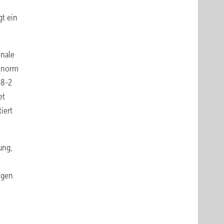
gt ein
onale
ennorm
88-2
et
iert
ung,
ngen