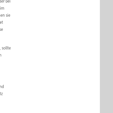
ser bei
eim
en sie
et
se
 sollte
n
und
tz