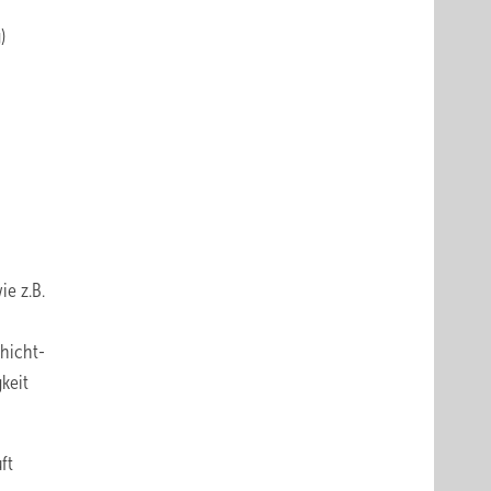
)
e z.B.
chicht­
keit
ft