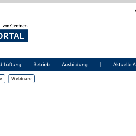
d Lüftung
Betrieb
Ausbildung
|
Aktuelle 
e
Webinare