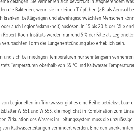
teme gelangen. Sie vermehren sich bevorzugt in stagnierendem Was
n die Bakterien, wenn sie in kleinen Tröpfchen (z.B. als Aerosol b
ch kranken, bettlägerigen und abwehrgeschwächten Menschen könn
der auch Legionärskrankheit) auslösen. In 15 bis 20 % der Fälle end
 Robert-Koch-Instituts werden nur rund 5 % der Fälle als Legionello
ien verursachten Form der Lungenentzündung also erheblich sein.
n und sich bei niedrigen Temperaturen nur sehr langsam vermehren,
stets Temperaturen oberhalb von 55 °C und Kaltwasser Temperature
on Legionellen im Trinkwasser gibt es eine Reihe betriebs-, bau- 
sblätter W 551 und W 553, die möglichst in Kombination zum Einsa
en Zirkulation des Wassers im Leitungssystem muss die unzulässige
von Kaltwasserleitungen verhindert werden. Eine den anerkannten