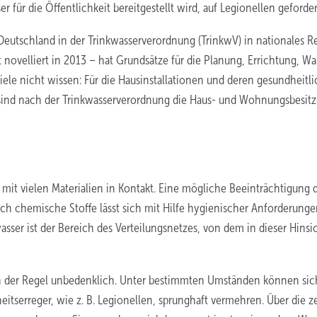
für die ­Öffentlichkeit bereitgestellt wird, auf Legionellen geforder
eutschland in der Trinkwasserverordnung (TrinkwV) in nationales R
novelliert in 2013 – hat Grundsätze für die Planung, Errichtung, W
ele nicht wissen: Für die Hausinstallationen und deren gesundheitl
sind nach der Trinkwasserverordnung die Haus- und Wohnungsbesitz
t vielen Materialien in Kontakt. Eine mögliche Beeinträchtigung 
ch chemische Stoffe lässt sich mit Hilfe hygienischer Anforderunge
wasser ist der Bereich des Verteilungsnetzes, von dem in dieser Hinsi
n der Regel unbedenklich. Unter bestimmten Umständen können sic
tserreger, wie z. B. Legionellen, sprunghaft vermehren. Über die z