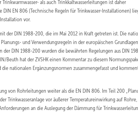
rinkwarmwasser- als auch Trinkkaltwasserleitungen ist daher
 DIN EN 806 (Technische Regeln für Trinkwasser-Installationen) lie
nstallation vor.
it der DIN 1988-200, die im Mai 2012 in Kraft getreten ist. Die nati
le Planungs- und Verwendungsregeln in der europäischen Grundlag
In der DIN 1988-200 wurden die bewährten Regelungen aus DIN 19
 DIN/Beuth hat der ZVSHK einen Kommentar zu diesem Normungspak
und die nationalen Ergänzungsnormen zusammengefasst und komment
g von Rohrleitungen weiter als die EN DIN 806. Im Teil 200 „Plan
z der Trinkwasseranlage vor äußerer Temperatureinwirkung auf Rohre,
e Anforderungen an die Auslegung der Dämmung für Trinkwasserleitu