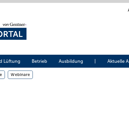
d Lüftung
Betrieb
Ausbildung
|
Aktuelle 
e
Webinare