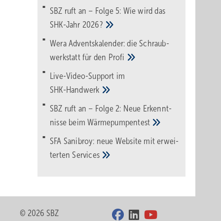
SBZ ruft an – Folge 5: Wie wird das
SHK-Jahr
2026?
Wera Adventskalender: die Schraub­
werk­statt für den
Pro­fi
Live-Video-Support im
SHK-Handwerk
SBZ ruft an – Folge 2: Neue Erkennt­
nisse beim
Wärme­pumpen­test
SFA Sanibroy: neue Web­site mit erwei­
terten
Services
© 2026 SBZ