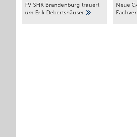
FV SHK Bran­den­burg trau­ert
Neue Ge
um Erik
De­berts­häu­ser
Fach­ve