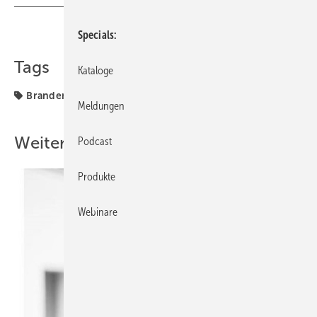
Teilen
Link kopieren
Specials
Tags
Kataloge
Brandenburg
Fachverbände
Meldungen
Weitere Inhalte
Podcast
Produkte
Webinare