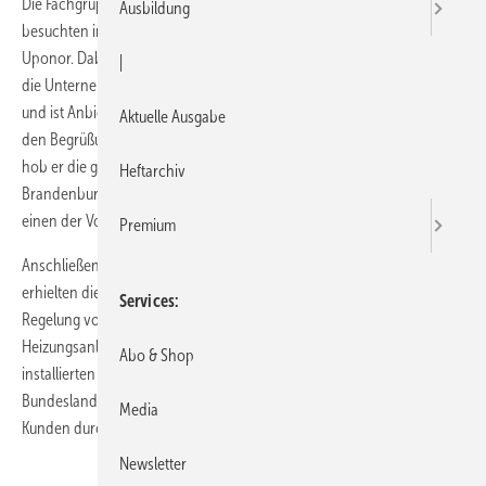
Die Fachgruppenmitglieder der zwölf Innungen im Land Brandenburg
Ausbildung
besuchten im Oktober den Handwerkermarkenpartner Bemm und
Uponor. Dabei verschaffte sich die Fachgruppe einen Eindruck über
|
die Unternehmen. Die hessische Firma Bemm tritt als Manufaktur auf
und ist Anbieter von Heiz- und Wärmekörpern im Luxus-Segment. In
Aktuelle Ausgabe
den Begrüßungsworten von Firmengründer und Inhaber Bernd Müller
hob er die gelebte Zusammenarbeit mit dem Landesverband
Heftarchiv
Brandenburg hervor. Der Fachverband lobte Bemm wiederum als
einen der Vorreiter in Sachen Handwerkermarkenpartnerschaft.
Premium
Anschließend ging es zur Uponor-Aca­demy nach Ochtrup. Hier
erhielten die Fachgruppenmitglieder Informationen zur hy­draulischen
Services
Regelung von Fußbodenheizungen. Der hydraulische Abgleich von
Heizungsanlagen wird laut Statistik in weniger als 25 % aller
Abo & Shop
installierten Anlagen durchgeführt. Brandenburg ist mit Platz 2 das
Bundesland, das am häufigsten den notwendigen Abgleich beim
Media
Kunden durchführt.
Newsletter