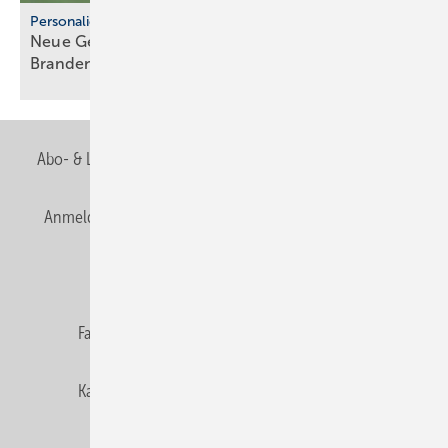
Personalie
Neue Geschäftsführerin beim Fach­ver­band
Brandenburg
Abo- & Leserservice
AGB
Alle Inhalte chronologisch
Anmelden
Anmeldung & Registrierung
Newsletter
Datenschutz
E-Paper
Editor's choice
Fachbeiträge
Gentner Verlag
Impressum
Karriere bei Gentner
Team
Mediaservice