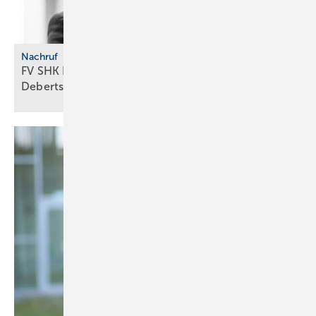
Nachruf
FV SHK Bran­den­burg trau­ert um Erik
De­berts­häu­ser