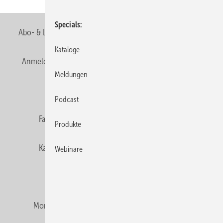
Specials
Abo- & Leserservice
AGB
Alle Inhalte chronologisch
Kataloge
Anmelden
Anmeldung & Registrierung
Newsletter
Meldungen
Datenschutz
E-Paper
Editor's choice
Podcast
Fachbeiträge
Gentner Verlag
Impressum
Produkte
Karriere bei Gentner
Team
Mediaservice
Webinare
Mitgliedschaften und Engagement
Montagezeiten Heizung
Montagezeiten Sanitär