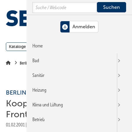
Springe
Springe
Springe
Search
auf
auf
auf
Hauptinhalt
Hauptmenü
SiteSearch
MENÜ
Home
Kataloge
Meldungen
Podcast
Produkte
Webin
Bad
Berlin
Sanitär
Heizung
BERLIN
Kooperation an allen
Klima und Lüftung
Fronten
Betrieb
01.02.2001
|
Veröffentlicht in
Ausgabe 03-2001
|
Druckvorschau