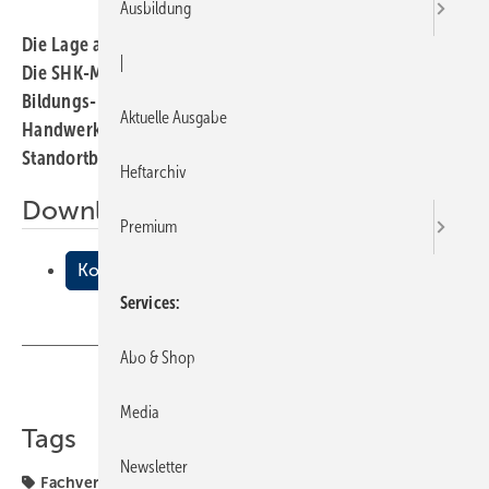
Ausbildung
Die Lage auf dem Baumarkt ist nach wie vor angespannt.
|
Die SHK-Mitgliederversammlung, die traditionell im
Bildungs- und Technologiezentrum der
Aktuelle Ausgabe
Handwerkskammer stattfand, war deshalb
Standortbestimmung und Aufbruch zugleich.
Heftarchiv
Downloads:
Premium
Kooperation an allen Fronten
Services
Abo & Shop
Teilen
Link kopieren
Media
Tags
Newsletter
Fachverbände
Kooperation