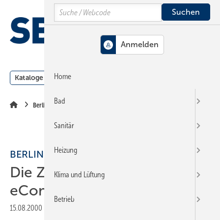
Springe
Springe
Springe
Search
auf
auf
auf
Hauptinhalt
Hauptmenü
SiteSearch
MENÜ
Home
Kataloge
Meldungen
Podcast
Produkte
Webin
Bad
Berlin
Sanitär
Heizung
BERLIN
Die Zeichen stehen auf
Klima und Lüftung
eCommerce
Betrieb
15.08.2000
|
Veröffentlicht in
Ausgabe 16-2000
|
Druckvorschau