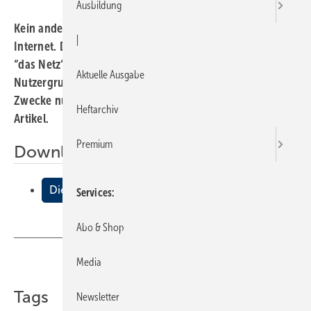
Ausbildung
Kein anderes Medium ist so rasant gewachsen wie das
|
Internet. Dennoch hat die Geschäftsabwicklung über
“das Netz“ bei weitem noch nicht alle Branchen und
Aktuelle Ausgabe
Nutzergruppen erfaßt. Wie der Handwerker es für seine
Zwecke nutzen kann, zeigt der Autor im folgenden
Heftarchiv
Artikel.
Premium
Downloads:
Die Zeichen stehen auf eCommerce
Services
Abo & Shop
Media
Teilen
Link kopieren
Tags
Newsletter