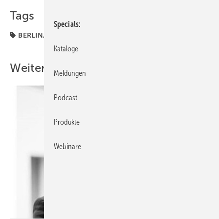
Tags
Specials
BERLIN/BRANDENBURG
Brandenburg
Handwerk
Kataloge
Weitere Inhalte
Meldungen
Podcast
Produkte
Webinare