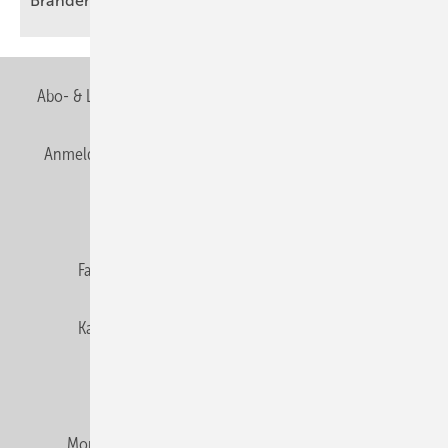
Brandenburg
Abo- & Leserservice
AGB
Alle Inhalte chronologisch
Anmelden
Anmeldung & Registrierung
Newsletter
Datenschutz
E-Paper
Editor's choice
Fachbeiträge
Gentner Verlag
Impressum
Karriere bei Gentner
Team
Mediaservice
Mitgliedschaften und Engagement
Montagezeiten Heizung
Montagezeiten Sanitär