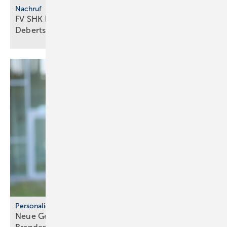
Nachruf
FV SHK Bran­den­burg trau­ert um Erik
De­berts­häu­ser
Personalie
Neue Geschäftsführerin beim Fach­ver­band