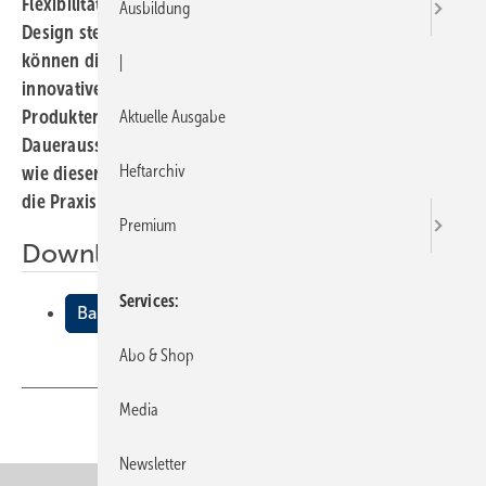
Flexibilität, Sicherheit, Komfort und ansprechendes
Ausbildung
Design stehen hoch im Kurs. Auch barrierefreie Bäder
können diesen Ansprüchen gerecht werden. Mit
|
innovativen Raumplanungen und entsprechenden
Produkten zeigen renommierte Hersteller in der GGT
Aktuelle Ausgabe
Dauerausstellung “Forum für Generationen“ in Iserlohn,
Heftarchiv
wie dieser Anspruch auch von Installations- betrieben in
die Praxis umgesetzt werden kann.
Premium
Downloads:
Services
Barrierefreie Musterbäder
Abo & Shop
Media
Teilen
Link kopieren
Newsletter