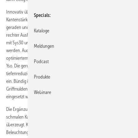
Innovativ überrascht die minimalistische Keramik mit 12 mm
Specials
Kantenstärke beim Waschtisch, der in zwei Grundmodellen – einer
geraden und einer sanft gewölbten Variante jeweils in linker und
Kataloge
rechter Ausführung erhältlich ist. Der Waschtisch kann in Verbindung
mit Sys30 und RC40 flexibel mit umlaufend glasierter Kante gefertigt
Meldungen
werden. Auch das WC mit schmutzabweisender Oberfläche und
optimiertem Soft-Close passt zum gehobenen Komfort-Anspruch von
Podcast
Yso. Die gerundete Waschtischeinheit fügt sich durch die
tiefenreduzierte asymmetrische Ablagefläche auch in kleine Bäder
Produkte
ein. Bündig integrierte, verchromte Bänder umrahmen die
Griffmulden und können als Handtuchhalter oder Wandablage
Webinare
eingesetzt werden.
Die Ergänzungsschränke nehmen das Gestaltungselement der
schmalen Kantenführung auf. Der gut organisierte Stauraum
überzeugt. Komfort bieten die horizontalen LED-
Beleuchtungsvarianten in vier Breiten, optional auch mit