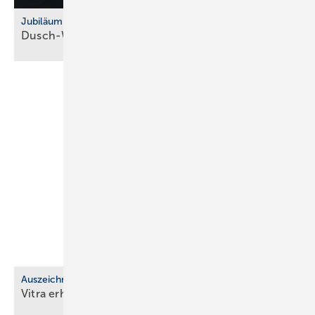
Jubiläum
Dusch-WC: Vitra feiert 10 Jahre
V-Care
Auszeichnung
Vitra erhält EcoVadis-Silber für
Nach­hal­tig­keit