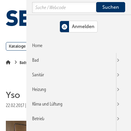
Springe
Springe
Springe
Search
auf
auf
auf
Hauptinhalt
Hauptmenü
SiteSearch
MENÜ
Home
Kataloge
Meldungen
Podcast
Produkte
Webin
Bad
Badserien
Sanitär
Heizung
Yso
Klima und Lüftung
22.02.2017
|
Veröffentlicht in
Ausgabe 05-2017
|
Druckvorschau
Betrieb