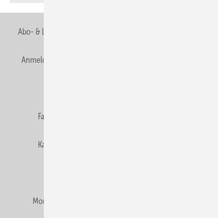
Abo- & Leserservice
AGB
Alle Inhalte chronologisch
Anmelden
Anmeldung & Registrierung
Newsletter
Datenschutz
E-Paper
Editor's choice
Fachbeiträge
Gentner Verlag
Impressum
Karriere bei Gentner
Team
Mediaservice
Mitgliedschaften und Engagement
Montagezeiten Heizung
Montagezeiten Sanitär