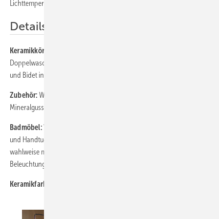
Lichttemperatursteuerung.
Details
Keramikkörper:
Waschtisch 81, 111, 121 und 141 cm,
Doppelwaschtisch 141 cm, inkl. Waschtischunterschrank. Wand-WC
und Bidet inkl. versteckter Befestigung und Tiefspüler
Zubehör:
WC-Sitz mit Absenkautomatik Soft-Close, Badewannen aus
Mineralguss
Badmöbel:
Waschtischunterschränke mit Auszug inkl. Inneneinteilung
und Handtuchhalter Chrom; Spiegelschränke mit LED-Beleuchtung,
wahlweise mit Lichttemperatur-Steuerung, Leuchtspiegel mit LED-
Beleuchtung, halbhoher Schrank, Hochschränke und Raumteiler
Keramikfarbe
: Weiß, stets mit schmutzabweisender Beschichtung