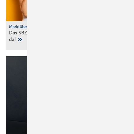
Marktübersicht
Das SBZ-Sonder­heft Bad­ke­ra­mik-Serien 2025 ist
da!