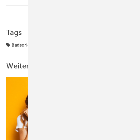
Teilen
Link kopieren
Tags
Badserien
Vitra
Waschtisch
Weitere Inhalte