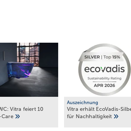
m
Auszeichnung
C: Vitra feiert 10
Vitra erhält EcoVadis-Silb
-Care
für
Nach­hal­tig­keit