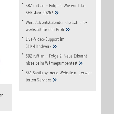
SBZ ruft an – Folge 5: Wie wird das
SHK-Jahr
2026?
Wera Adventskalender: die Schraub­
werk­statt für den
Pro­fi
Live-Video-Support im
SHK-Handwerk
SBZ ruft an – Folge 2: Neue Erkennt­
nisse beim
Wärme­pumpen­test
SFA Sanibroy: neue Web­site mit erwei­
terten
Services
er