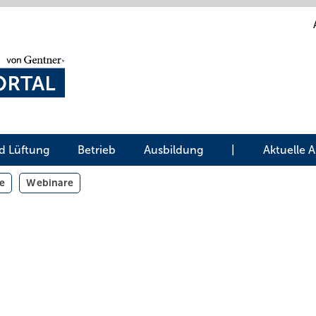
d Lüftung
Betrieb
Ausbildung
|
Aktuelle 
e
Webinare