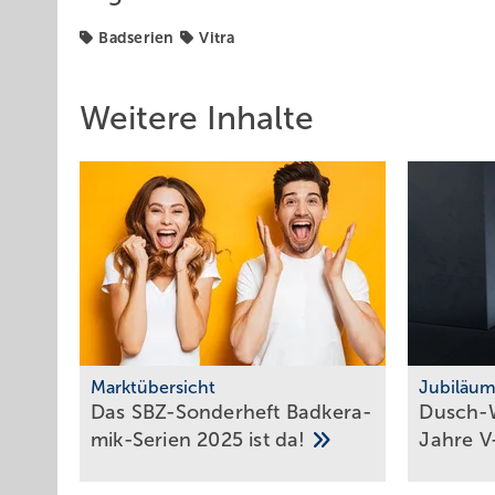
Badserien
Vitra
Weitere Inhalte
Marktübersicht
Jubiläu
Das SBZ-Sonder­heft Bad­ke­ra­
Dusch-W
mik-Serien 2025 ist
da!
Jahre
V