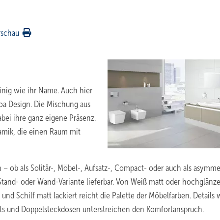
rschau
linig wie ihr Name. Auch hier
oa Design. Die Mischung aus
abei ihre ganz eigene Präsenz.
ramik, die einen Raum mit
 – ob als Solitär-, Möbel-, Aufsatz-, Compact- oder auch als asymme
 Stand- oder Wand-Variante lieferbar. Von Weiß matt oder hochglänz
und Schilf matt lackiert reicht die Palette der Möbelfarben. Details 
ghts und Doppelsteckdosen unterstreichen den Komfortanspruch.