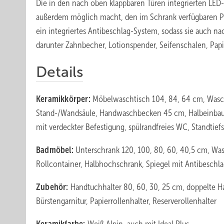
Die in den nach oben klappbaren Türen integrierten LED
außerdem möglich macht, den im Schrank verfügbaren Pla
ein integriertes Antibeschlag-System, sodass sie auch na
darunter Zahnbecher, Lotionspender, Seifenschalen, Papie
Details
Keramikkörper:
Möbelwaschtisch 104, 84, 64 cm, Wasc
Stand-/Wandsäule, Handwaschbecken 45 cm, Halbeinbau
mit verdeckter Befestigung, spülrandfreies WC, Standti
Badmöbel:
Unterschrank 120, 100, 80, 60, 40,5 cm, Was
Rollcontainer, Halbhochschrank, Spiegel mit Antibeschl
Zubehör:
Handtuchhalter 80, 60, 30, 25 cm, doppelte 
Bürstengarnitur, Papierrollenhalter, Reserverollenhalter