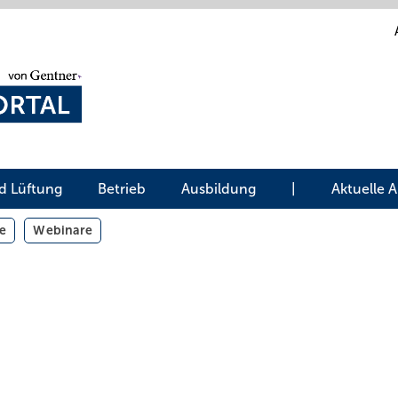
d Lüftung
Betrieb
Ausbildung
|
Aktuelle 
e
Webinare