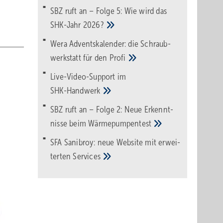
SBZ ruft an – Folge 5: Wie wird das
SHK-Jahr
2026?
Wera Adventskalender: die Schraub­
werk­statt für den
Pro­fi
Live-Video-Support im
SHK-Handwerk
SBZ ruft an – Folge 2: Neue Erkennt­
nisse beim
Wärme­pumpen­test
SFA Sanibroy: neue Web­site mit erwei­
terten
Services