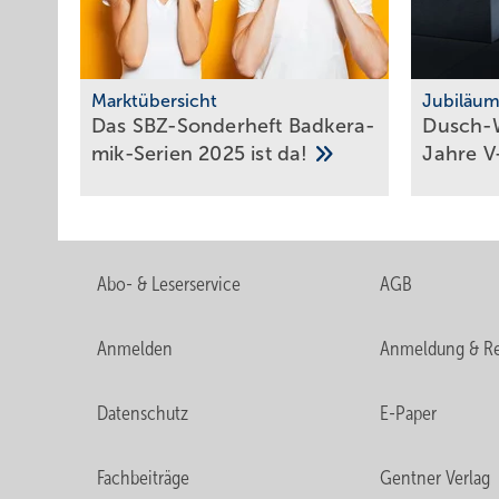
Marktübersicht
Jubiläu
Das SBZ-Sonder­heft Bad­ke­ra­
Dusch-W
mik-Serien 2025 ist
da!
Jahre
V
Abo- & Leserservice
AGB
Anmelden
Anmeldung & Re
Datenschutz
E-Paper
Fachbeiträge
Gentner Verlag