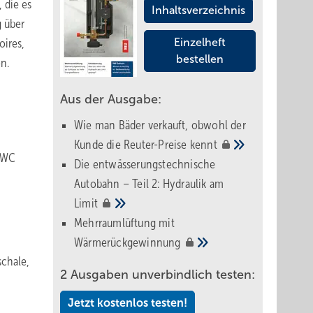
 die es
Inhaltsverzeichnis
g über
oires,
Einzelheft
bestellen
n.
Aus der Ausgabe:
Wie man Bäder verkauft, obwohl der
Kunde die Reuter-Preise
kennt
l-WC
Die entwässerungstechnische
Autobahn – Teil 2: Hydraulik am
Limit
Mehrraumlüftung mit
Wärmerückgewinnung
chale,
2 Ausgaben unverbindlich testen:
Jetzt kostenlos testen!