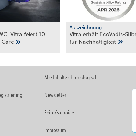
m
Auszeichnung
C: Vitra feiert 10
Vitra erhält EcoVadis-Silb
-Care
für
Nach­hal­tig­keit
Alle Inhalte chronologisch
gistrierung
Newsletter
Editor's choice
Impressum