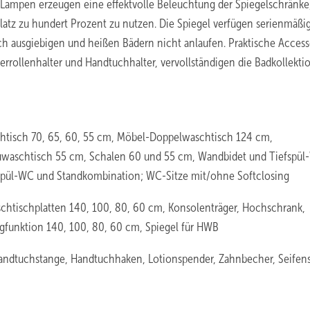
-Lampen erzeugen eine effektvolle Beleuchtung der Spiegelschränke,
tz zu hundert Prozent zu nutzen. Die Spiegel verfügen serienmäßi
ch ausgiebigen und heißen Bädern nicht anlaufen. Praktische Access
rrollenhalter und Handtuchhalter, vervollständigen die Badkollektio
htisch 70, 65, 60, 55 cm, Möbel-Doppelwaschtisch 124 cm,
waschtisch 55 cm, Schalen 60 und 55 cm, Wandbidet und Tiefspü
efspül-WC und Standkombination; WC-Sitze mit/ohne Softclosing
chtischplatten 140, 100, 80, 60 cm, Konsolenträger, Hochschrank,
agfunktion 140, 100, 80, 60 cm, Spiegel für HWB
Handtuchstange, Handtuchhaken, Lotionspender, Zahnbecher, Seifens