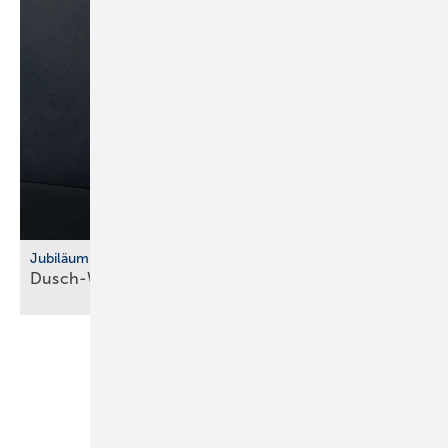
Jubiläum
Dusch-WC: Vitra feiert 10 Jahre
V-Care