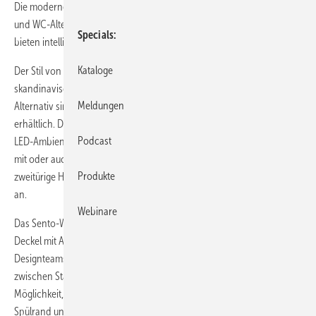
Die modernen, funktionellen Möbel sowie die reichlichen Waschtisch-
und WC-Alternativen passen in Räume unterschiedlichster Größe und
Specials
bieten intelligente Lösungen für die ganze Familie.
Kataloge
Der Stil von Sento zeichnet sich vor allem durch seine klassisch
skandinavische Kombination aus Holz mit der Farbe Matt Weiß aus.
Meldungen
Alternativ sind die Badmöbel auch in einem matten Anthrazit-Farbton
erhältlich. Die Hoch- und Waschtischunterschränke sind mit einer
Podcast
LED-Ambiente-Beleuchtung ausgestattet und lassen sich nach Wahl
mit oder auch ohne Möbelfüße montieren. Optional bietet der
Produkte
zweitürige Hochschrank einen integrierten Wäschekorb zur Auswahl
an.
Webinare
Das Sento-WC mit seinen weichen Linien und dem schlanken Slim-
Deckel mit Absenkautomatik trägt die Handschrift des VitrA-
Designteams und bietet neben der grundsätzlichen Wahlmöglichkeit
zwischen Stand-WC-Kombinationen oder Wand-WCs auch die
Möglichkeit, sich für die hygienische VitrAflush-Version ohne
Spülrand und mit zusätzlicher Bidetfunktion zu entscheiden.