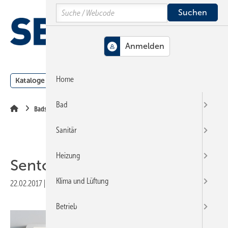
Springe
Springe
Springe
Search
auf
auf
auf
Hauptinhalt
Hauptmenü
SiteSearch
MENÜ
Home
Kataloge
Meldungen
Podcast
Produkte
Webin
Bad
Badserien
Sanitär
Heizung
Sento
Klima und Lüftung
22.02.2017
|
Veröffentlicht in
Ausgabe 05-2017
|
Druckvorschau
Betrieb