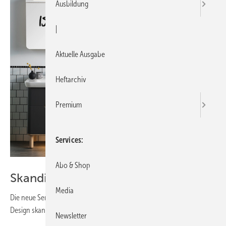
Ausbildung
|
Aktuelle Ausgabe
Heftarchiv
Premium
Services
Abo & Shop
Skandinavische Brise
Media
Die neue Serie von VitrA bringt mit seinem natürlichen und warmen
Design skandinavisches Flair ins Bad.
Newsletter