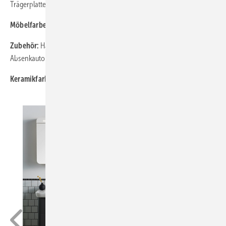
Trägerplatte 90 x 40 cm
Möbelfarben:
Weiß matt, Anthrazit matt
Zubehör:
Halb- und Standsäulen, WC-Sitze mit und ohne
Absenkautomatik, WC-Sitz Slim mit Absenkautomatik, Möbelfüße-Set
Keramikfarben:
Weiß Hochglanz (Alpin)