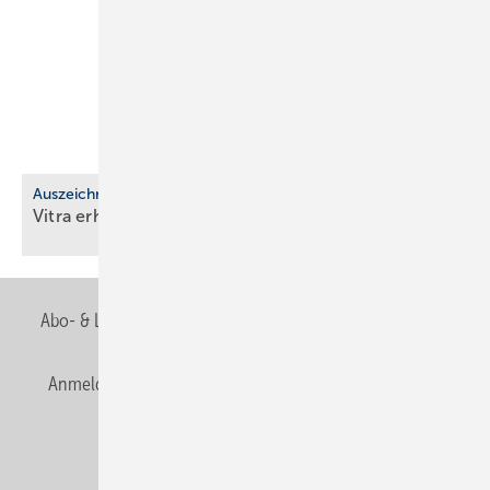
Auszeichnung
Vitra erhält EcoVadis-Silber für
Nach­hal­tig­keit
Abo- & Leserservice
AGB
Alle Inhalte chronologisch
Anmelden
Anmeldung & Registrierung
Newsletter
Datenschutz
E-Paper
Editor's choice