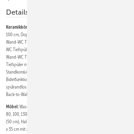
Details
Keramikkörper:
Handwaschbecken 50 cm, Waschtische 60, 80,
100 cm, Doppelwaschtisch 130 cm, Halbeinbauwaschtisch 55 cm,
Wand-WC Tiefspüler spülrandlos mit oder ohne Bidetfunktion, Wand-
WC Tiefspüler spülrandlos mit oder ohne Bidetfunktion compact,
Wand-WC Tiefspüler mit oder ohne Bidetfunktion, Wand-WC
Tiefspüler mit oder ohne Bidetfunktion compact, WC-
Standkombination Tiefspüler Back-to-Wall spülrandlos mit oder ohne
Bidetfunktion, WC-Standkombination Tiefspüler Open Back
spülrandlos mit oder ohne Bidetfunktion, Wand-Bidet, Stand-Bidet
Back-to-Wall
Möbel:
Waschtischunterschränke mit Ambiente-Beleuchtung, 50, 60,
80, 100, 130 cm mit einer oder zwei Schubladen bzw. mit einer Tür
(50 cm), Halbhochschrank 56 x 30 cm mit einer Tür, Hochschrank 155
x 35 cm mit zwei Türen, mit oder ohne integriertem Wäschekorb,