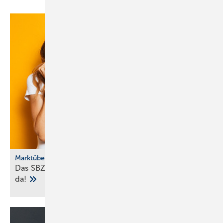
Marktübersicht
Das SBZ-Sonder­heft Bad­ke­ra­mik-Serien 2025 ist
da!