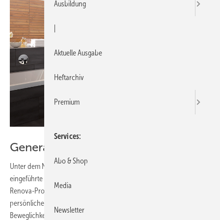
Ausbildung
|
Aktuelle Ausgabe
Heftarchiv
Premium
Services
Generationen verbinden
Abo & Shop
Unter dem Namen Renova Nr. 1 Comfort ist nun die vor fünf Jahren
eingeführte
Dejuna-Serie
am Markt und bildet die vierte Säule des
Media
Renova-Programms. Die Serie für Generationenbäder hilft,
persönliche Freiräume zu erhalten und auch bei eingeschränkter
Newsletter
Beweglichkeit unabhängig von fremder Hilfe zu bleiben. Die gemäß