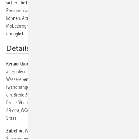
sichert die breitere Sitzbefestigung auch schwergewichtigen
Personen oder Rollstuhlfahrern, die seitlich auf die WCs übersetzen
können. Alternativ gibt es die WC-Sitze mit Absenkautomatik. Das
Möbelprogramm gibt Bädern einen wohnlichen Charakter und
ermöglicht auch im Sitzen eine komfortable Nutzung.
Details
Keramikkörper:
Waschtisch (55/60/65 cm), Waschtisch (75 x 55 cm),
alternativ unterfahrbar nach DIN, Waschtische mit zwei
Wasserebenen im Innenbecken, Halbsäule, Tiefspül-WC
(wandhängend, spülrandlos), Tiefspül-WC (bodenstehend, Höhe 46
cm, Breite 39 cm), Flachspül-WC (wandhängend, 70 cm Ausladung,
Breite 39 cm, Flachspül-WC (bodenstehend, Komforthöhe 45 cm oder
49 cm), WCs teilweise mit keramischer Fase gegen Verrutschen des
Sitzes
Zubehör:
WC-Sitz mit Deckel, alternativ mit durchgehender Edelstahl-
Scharnierwelle oder Edelstahlscharnier mit Absenkautomatik, Puffer