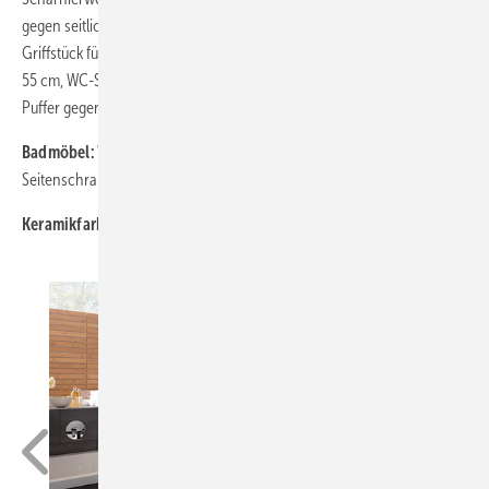
gegen seitliches Verrutschen angeschrägt, inkl. Extrapuffer mit
Griffstück für Deckel, WC-Sitz mit Deckel und Absenkautomatik für WC
55 cm, WC-Sitzring mit durchgehender Edelstahl-Scharnierwelle,
Puffer gegen seitliches Verrutschen
Badmöbel:
Waschtischunterschränke 53/65 cm, fahrbarer Hocker,
Seitenschrank mit Abdeckplatte, Lichtspiegelelemente
Keramikfarbe:
Weiß Alpin