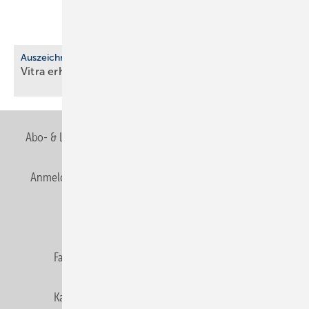
Auszeichnung
Vitra erhält EcoVadis-Silber für
Nach­hal­tig­keit
Abo- & Leserservice
AGB
Alle Inhalte chronologisch
Anmelden
Anmeldung & Registrierung
Newsletter
Datenschutz
E-Paper
Editor's choice
Fachbeiträge
Gentner Verlag
Impressum
Karriere bei Gentner
Team
Mediaservice