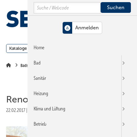
Springe
Springe
Springe
Search
auf
auf
auf
Hauptinhalt
Hauptmenü
SiteSearch
MENÜ
Home
Kataloge
Meldungen
Podcast
Produkte
Webin
Bad
Badserien
Sanitär
Heizung
Renova Nr. 1 Comfort
Klima und Lüftung
22.02.2017
|
Veröffentlicht in
Ausgabe 05-2017
|
Druckvorschau
Betrieb