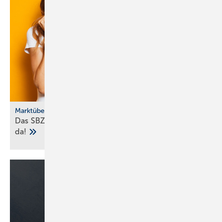
Marktübersicht
Das SBZ-Sonder­heft Bad­ke­ra­mik-Serien 2025 ist
da!