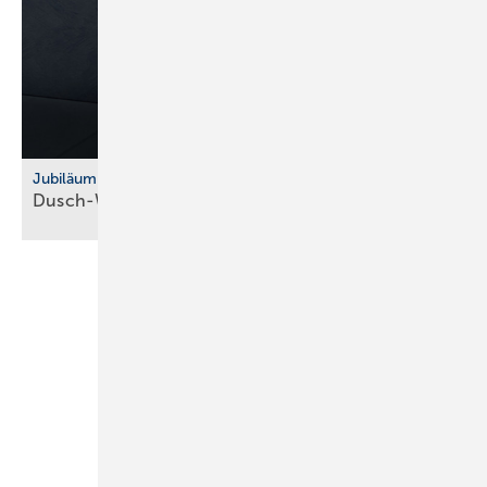
Jubiläum
Dusch-WC: Vitra feiert 10 Jahre
V-Care