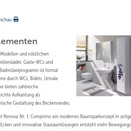
rschau
lementen
n Modellen und nützlichen
amilienbäder, Gäste-WCs und
s Badmöbelprogramm ist formal
erie durch WCs, Bidets, Urinale
e bieten zahlreiche
eichte Aufkantung als
ische Gestaltung des Beckenrandes.
etet Renova Nr. 1 Comprimo ein modernes Raumsparkonzept in zeit
n Ecken und innovative Stauraumlösungen entsteht mehr Bewegungsf