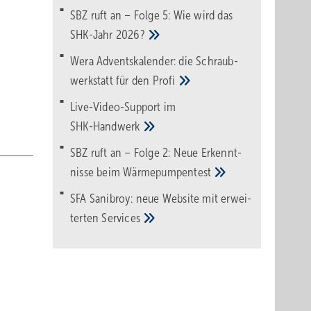
SBZ ruft an – Folge 5: Wie wird das
SHK-Jahr
2026?
Wera Adventskalender: die Schraub­
werk­statt für den
Pro­fi
Live-Video-Support im
SHK-Handwerk
SBZ ruft an – Folge 2: Neue Erkennt­
nisse beim
Wärme­pumpen­test
SFA Sanibroy: neue Web­site mit erwei­
terten
Services