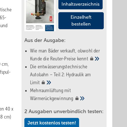
Inhaltsverzeichnis
tische
 65-
Einzelheft
bestellen
 und
Aus der Ausgabe:
Wie man Bäder verkauft, obwohl der
Kunde die Reuter-Preise
kennt
0 cm,
Die entwässerungstechnische
fspul-
Autobahn – Teil 2: Hydraulik am
Limit
Mehrraumlüftung mit
Wärmerückgewinnung
en 40 x
2 Ausgaben unverbindlich testen:
48 cm)
Jetzt kostenlos testen!