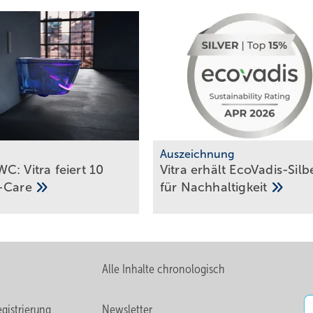
m
Auszeichnung
C: Vitra feiert 10
Vitra erhält EcoVadis-Silb
-Care
für
Nach­hal­tig­keit
Alle Inhalte chronologisch
gistrierung
Newsletter