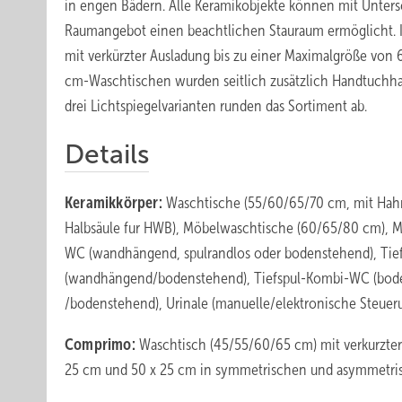
in engen Bädern. Alle Keramikobjekte können mit Unter
Raumangebot einen beachtlichen Stauraum ermöglicht.
mit verkürzter Ausladung bis zu einer Maximalgröße von
cm-Waschtischen wurden seitlich zusätzlich Handtuchha
drei Lichtspiegelvarianten runden das Sortiment ab.
Details
Keramikkörper:
Waschtische (55/60/65/70 cm, mit Hah
Halbsäule fur HWB), Möbelwaschtische (60/65/80 cm), M
WC (wandhängend, spulrandlos oder bodenstehend), Tie
(wandhängend/bodenstehend), Tiefspul-Kombi-WC (boden
/bodenstehend), Urinale (manuelle/elektronische Steuer
Comprimo:
Waschtisch (45/55/60/65 cm) mit verkurzte
25 cm und 50 x 25 cm in symmetrischen und asymmetris