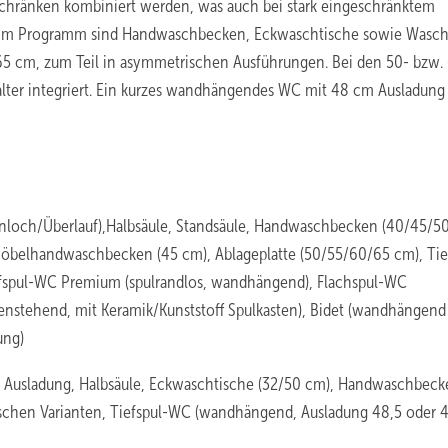
schränken kombiniert werden, was auch bei stark eingeschränktem
 Im Programm sind Handwaschbecken, Eckwaschtische sowie Wasch
 65 cm, zum Teil in asymmetrischen Ausführungen. Bei den 50- bzw.
lter integriert. Ein kurzes wandhängendes WC mit 48 cm Ausladung
nloch/Überlauf),Halbsäule, Standsäule, Handwaschbecken (40/45/5
öbelhandwaschbecken (45 cm), Ablageplatte (50/55/60/65 cm), Tie
fspul-WC Premium (spulrandlos, wandhängend), Flachspul-WC
stehend, mit Keramik/Kunststoff Spulkasten), Bidet (wandhängend
ung)
r Ausladung, Halbsäule, Eckwaschtische (32/50 cm), Handwaschbeck
chen Varianten, Tiefspul-WC (wandhängend, Ausladung 48,5 oder 