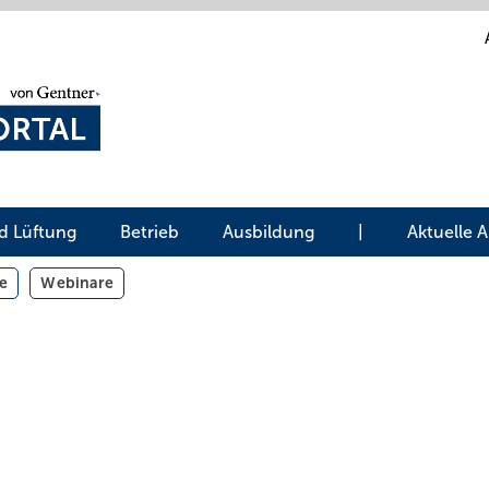
d Lüftung
Betrieb
Ausbildung
|
Aktuelle 
e
Webinare