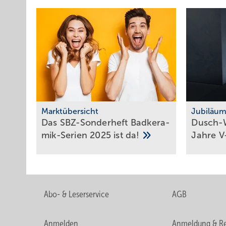
Marktübersicht
Jubiläu
Das SBZ-Sonder­heft Bad­ke­ra­
Dusch-W
mik-Serien 2025 ist
da!
Jahre
V
Abo- & Leserservice
AGB
Anmelden
Anmeldung & Re