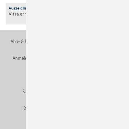
Auszeichnung
Vitra erhält EcoVadis-Silber für
Nach­hal­tig­keit
Abo- & Leserservice
AGB
Alle Inhalte chronologisch
Anmelden
Anmeldung & Registrierung
Newsletter
Datenschutz
E-Paper
Editor's choice
Fachbeiträge
Gentner Verlag
Impressum
Karriere bei Gentner
Team
Mediaservice
Mitgliedschaften und Engagement