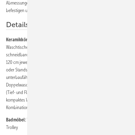
Abmessungen der Waschtischkonsolen entwickelt, die sich einfach
befestigen und auf Maß schneiden lassen.
Details
Keramikkörper:
Handwaschbecken 45 cm mit Halbsäule,
Waschtische 55, 60, 65, 70 cm mit Halb- oder Standsäule,
schneidbarer asymmetrischer Waschtisch unterbaufähig in 90 und
120 cm jeweils mit Ablage r/l, Doppelwaschtisch 130 cm mit Halb-
oder Standsäule, Waschtisch unterbaufähig 90 cm, Waschtisch
unterbaufähig 120, 150, 180 cm, jeweils schneidbar bis 90 cm,
Doppelwaschtisch unterbaufähig, schneidbar bis 135 cm, Wand-WC
(Tief- und Flachspüler), spülrandloses Wand-WC (Tiefspüler),
kompaktes Wand-WC (Tiefspüler), Stand-WC (Tiefspüler), Stand-WC-
Kombination (Tiefspüler mit Spülkasten), Stand- und Wand-Bidet
Badmöbel:
Waschtischunterbauten, Hochschrank, Halbhochschrank,
Trolley