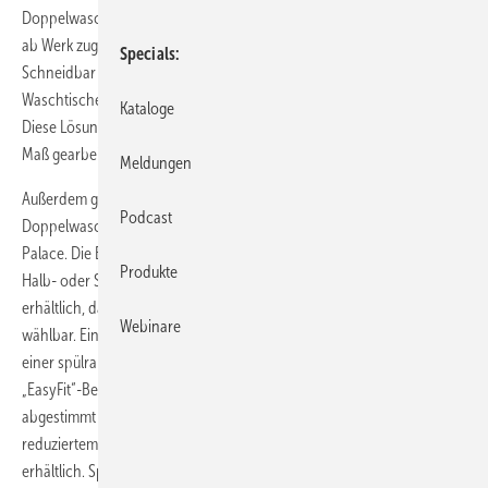
Doppelwaschtisch. Bis auf den kleinsten können diese Waschtische
ab Werk zugeschnitten werden, selbst schräge Schnitte sind möglich.
Specials
Schneidbar sind auch die 90 und 120 cm breiten asymmetrischen
Waschtische mit Becken links oder rechts und reichlich Ablagefläche.
Kataloge
Diese Lösungen sind ideal für Hotelbäder und Privatbäder, die auf
Maß gearbeitet werden.
Meldungen
Außerdem gehören vier Einzel-Waschtische und ein 130 cm breiter
Podcast
Doppelwaschtisch sowie ein Handwaschbecken zum Programm von
Palace. Die Einzel-Waschtische und der Doppelwaschtisch sind mit
Produkte
Halb- oder Standsäule oder als Möbelwaschtisch mit Unterschrank
erhältlich, dazu ist eine passende verchromte Handtuchreling
Webinare
wählbar. Ein umfangreiches Sortiment an WCs und Bidets inklusive
einer spülrandlosen wandhängenden Version, alle mit versteckten
„EasyFit“-Befestigungen, vervollständigen Palace. Auf Palace
abgestimmt ist Case for Palace, ein Möbelprogramm in zeitlos-
reduziertem Design. Passende beleuchtete Spiegel sind ebenfalls
erhältlich. Speziell für Hotels hat Laufen auch Keramikablagen in den