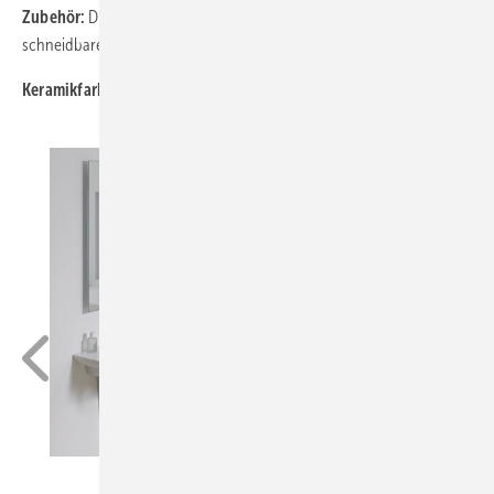
Zubehör:
Diverse Handtuchhalter verchromt, WC-Sitz mit Deckel,
schneidbare Keramikablagen, Spülkasten
Keramikfarbe:
Weiß Alpin