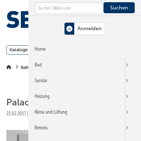
Springe
Springe
Springe
Search
auf
auf
auf
Hauptinhalt
Hauptmenü
SiteSearch
MENÜ
Home
Kataloge
Meldungen
Podcast
Produkte
Webin
Bad
Badserien
Sanitär
Heizung
Palace
Klima und Lüftung
22.02.2017
|
Veröffentlicht in
Ausgabe 05-2017
|
Druckvorschau
Betrieb