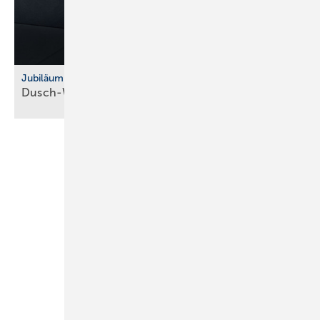
Jubiläum
Dusch-WC: Vitra feiert 10 Jahre
V-Care