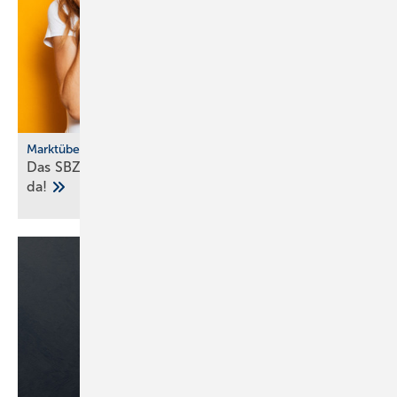
Marktübersicht
Das SBZ-Sonder­heft Bad­ke­ra­mik-Serien 2025 ist
da!