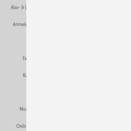
Abo- & Leserservice
AGB
Alle Inhalte chronologisch
Anmelden
Anmeldung & Registrierung
Newsletter
Datenschutz
E-Paper
Editor's choice
Fachbeiträge
Gentner Verlag
Impressum
Karriere bei Gentner
Team
Mediaservice
Mitgliedschaften und Engagement
Montagezeiten Heizung
Montagezeiten Sanitär
Online Mediadaten
Privacy Manager
RSS-Feed