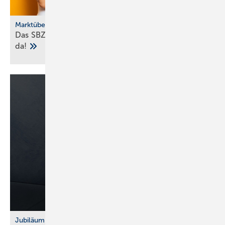
Marktübersicht
Das SBZ-Sonder­heft Bad­ke­ra­mik-Serien 2025 ist
da!
Jubiläum