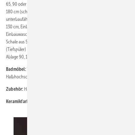
65, 90 oder 130 cm (schneidbar bis 65 cm), Waschtisch unterbaufähig
180 cm (schneidbar bis 100 cm), asymmetrischer Waschtisch
unterbaufähig 75 cm mit Ablage l/r, Doppelwaschtisch unterbaufähig
130 cm, Einbau-HWB von oben, wandmontiert 50 cm,
Einbauwaschtisch von oben, wandmontiert, 65, 90 cm, Waschtisch-
Schale aus Saphirkeramik, 36, 60 cm und Ø 38 cm; Wand-WC
(Tiefspüler) und Wandbidet aus der Living-Familie, schneidbare
Ablage 90, 120, 130, 150, 180 cm
Badmöbel:
Waschtischunterbauten, Waschtischplatten, Hoch- und
Halbhochschrank, Trolley
Zubehör:
Handtuchhalter, WC-Sitz und -Deckel
Keramikfarbe:
Weiß Alpin