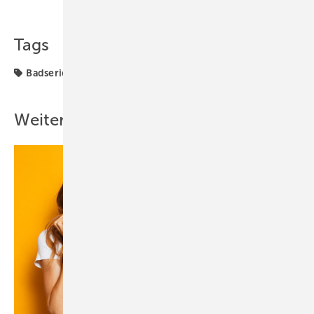
Teilen
Link kopieren
Tags
Badserien
Vitra
Weitere Inhalte