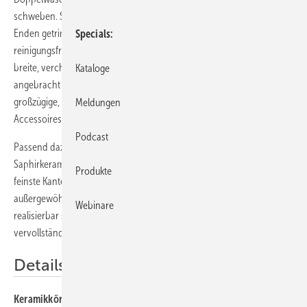
schweben. Sie ist schneidbar, kann links, rechts oder an beiden
Enden getrimmt werden und bietet viel Stellfläche und ist
Specials
reinigungsfreundlich, da völlig frei von Fugen. Praktisch ist auch die
breite, verchromte Handtuchreling, die unter dem Waschtisch
Kataloge
angebracht werden kann. Schneidbare Keramiktableaus können als
großzügige, reinigungsfreundliche Ablage für Handtücher und Bad-
Meldungen
Accessoires unter den Waschtischen dienen.
Podcast
Passend dazu sind dünnwandige Waschtisch-Schalen aus
Saphirkeramik erhältlich. Die eckigen und runden Schalen haben
Produkte
feinste Kantenradien von nur 1 bis 2 mm, die nur dank der
außergewöhnlichen Härte und Festigkeit der Saphirkeramik
Webinare
realisierbar sind. Ein WC und Bidet im rechtwinkligen Design
vervollständigen das Programm.
Details
Keramikkörper:
Handwaschbecken 50 cm, Waschtisch unterbaufähig