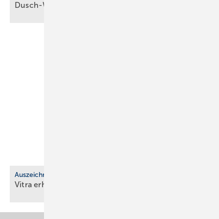
Dusch-WC: Vitra feiert 10 Jahre
V-Care
Auszeichnung
Vitra erhält EcoVadis-Silber für
Nach­hal­tig­keit