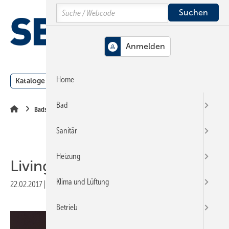
Springe
Springe
Springe
Search
auf
auf
auf
Hauptinhalt
Hauptmenü
SiteSearch
MENÜ
Home
Kataloge
Meldungen
Podcast
Produkte
Webin
Bad
Badserien
Sanitär
Heizung
Living square
Klima und Lüftung
22.02.2017
|
Veröffentlicht in
Ausgabe 05-2017
|
Druckvorschau
Betrieb