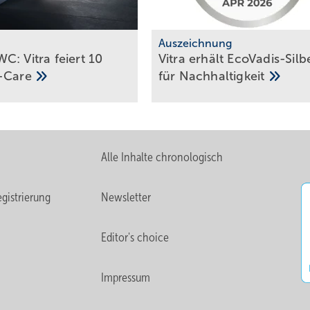
m
Auszeichnung
C: Vitra feiert 10
Vitra erhält EcoVadis-Silb
-Care
für
Nach­hal­tig­keit
Alle Inhalte chronologisch
gistrierung
Newsletter
Editor's choice
Impressum