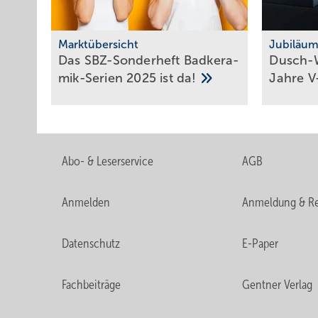
Marktübersicht
Jubiläu
Das SBZ-Sonder­heft Bad­ke­ra­
Dusch-W
mik-Serien 2025 ist
da!
Jahre
V
Abo- & Leserservice
AGB
Anmelden
Anmeldung & Re
Datenschutz
E-Paper
Fachbeiträge
Gentner Verlag