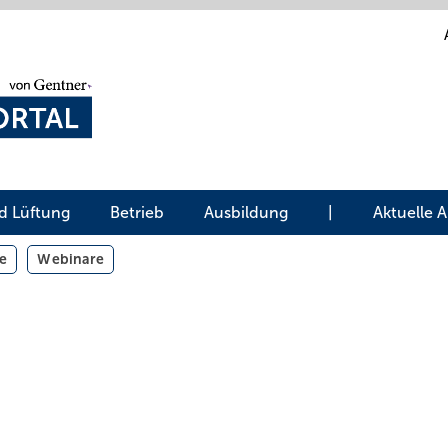
d Lüftung
Betrieb
Ausbildung
|
Aktuelle 
e
Webinare