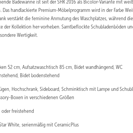
hende Badewanne ist seit der SHK 2016 als Bicolor-Variante mit wei
ch. Das handlackierte Premium-Möbelprogramm wird in der Farbe Wei
ank verstärkt die feminine Anmutung des Waschplatzes, während die
te der Kollektion her-vorheben. Samtbeflockte Schubladenböden un
sondere Wertigkeit.
ken 52 cm, Aufsatzwaschtisch 85 cm, Bidet wandhängend, WC
nstehend, Bidet bodenstehend
zügen, Hochschrank, Sideboard, Schminktisch mit Lampe und Schubl
essory-Boxen in verschiedenen Größen
 oder freistehend
 Star White, serienmäßig mit CeramicPlus