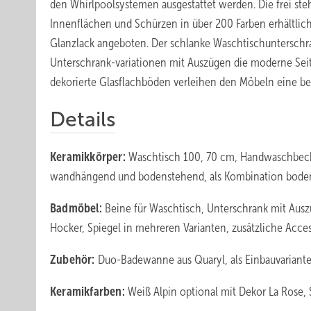
den Whirlpoolsystemen ausgestattet werden. Die frei ste
Innenflächen und Schürzen in über 200 Farben erhältli
Glanzlack angeboten. Der schlanke Waschtischunterschr
Unterschrank-variationen mit Auszügen die moderne Sei
dekorierte Glasflachböden verleihen den Möbeln eine be
Details
Keramikkörper:
Waschtisch 100, 70 cm, Handwaschbec
wandhängend und bodenstehend, als Kombination bode
Badmöbel:
Beine für Waschtisch, Unterschrank mit Aus
Hocker, Spiegel in mehreren Varianten, zusätzliche Acc
Zubehör:
Duo-Badewanne aus Quaryl, als Einbauvariante
Keramikfarben:
Weiß Alpin optional mit Dekor La Rose,