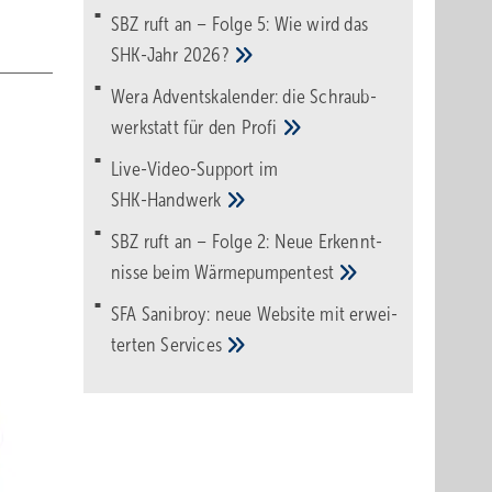
SBZ ruft an – Folge 5: Wie wird das
SHK-Jahr
2026?
Wera Adventskalender: die Schraub­
werk­statt für den
Pro­fi
Live-Video-Support im
SHK-Handwerk
SBZ ruft an – Folge 2: Neue Erkennt­
nisse beim
Wärme­pumpen­test
SFA Sanibroy: neue Web­site mit erwei­
terten
Services