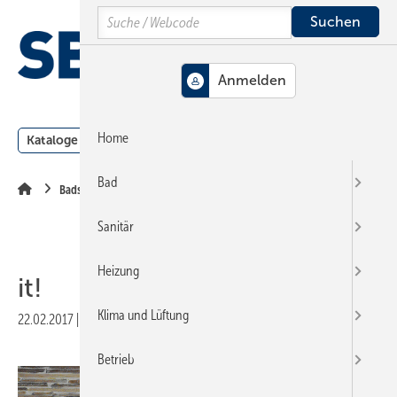
Springe
Springe
Springe
Search
auf
auf
auf
Hauptinhalt
Hauptmenü
SiteSearch
MENÜ
Home
Kataloge
Meldungen
Podcast
Produkte
Webin
Bad
Badserien
Sanitär
Heizung
it!
Klima und Lüftung
22.02.2017
|
Veröffentlicht in
Ausgabe 05-2017
|
Druckvorschau
Betrieb