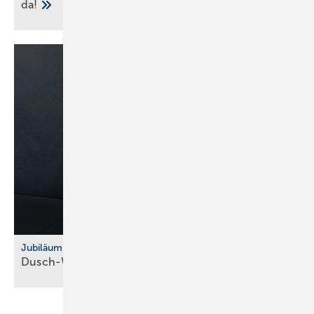
da!
Jubiläum
Dusch-WC: Vitra feiert 10 Jahre
V-Care