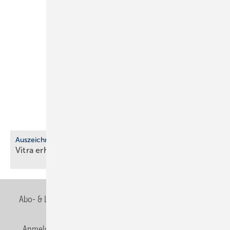
Auszeichnung
Vitra erhält EcoVadis-Silber für
Nach­hal­tig­keit
Abo- & Leserservice
AGB
Alle Inhalte chronologisch
Anmelden
Anmeldung & Registrierung
Newsletter