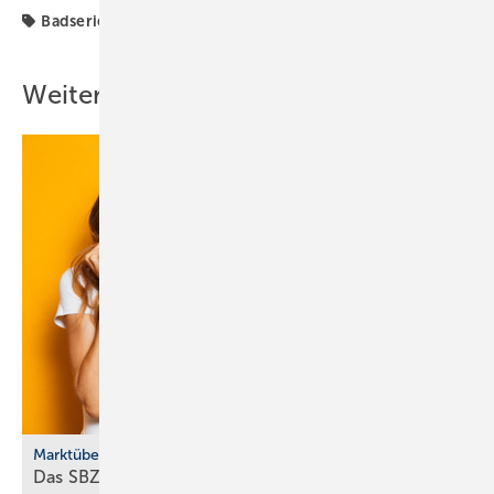
Badserien
Vitra
Weitere Inhalte
Marktübersicht
Das SBZ-Sonder­heft Bad­ke­ra­mik-Serien 2025 ist