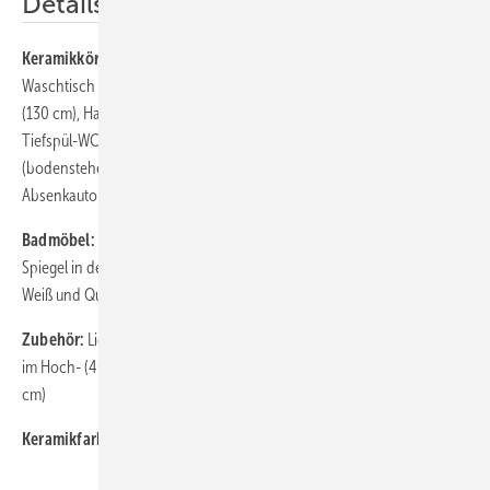
Details
Keramikkörper:
Waschtisch (60/80/100 cm), asymmetrischer
Waschtisch in Rechts- und Linksversion (70 cm), Doppelwaschtisch
(130 cm), Handwaschbecken (40 cm), Halbsäule, spülrandloses
Tiefspül-WC (wandhängend oder bodenstehend), Tiefspül-Kombi-WC
(bodenstehend), Bidet (wandhängend), WC-Sitz (auch mit
Absenkautomatik)
Badmöbel:
Unterschränke für alle Waschtische, Hochschrank mit
Spiegel in der Innentür; Möbel komplett lackiert, Hochglanz außen in
Weiß und Quarzgrau, innen in matter Optik; Griffe in Chrom
Zubehör:
Lichtspiegel mit LED-Technik und integriertem Lichtschalter
im Hoch- (40 x 80 cm) und Querformat (60/70/90/120 cm, Höhe 65
cm)
Keramikfarbe:
Weiß Alpin