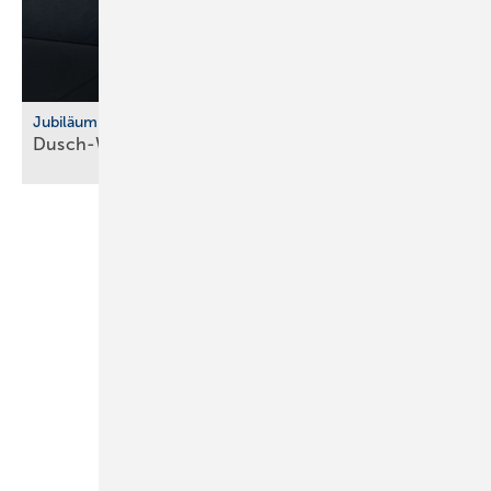
Jubiläum
Dusch-WC: Vitra feiert 10 Jahre
V-Care