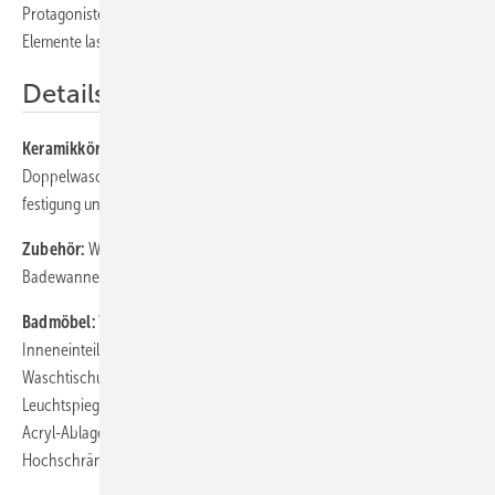
Protagonisten von Eqio sind die Hoch- und Halbhochschränke. Alle
Elemente lassen sich frei miteinander kombinieren.
Details
Keramikkörper:
Keramikwaschtische 63, 93, 123 cm und
Doppelwaschtisch 123 cm, Wand-WC und Bidet inkl. versteckter Be-
festigung und Tiefspüler
Zubehör:
WC-Sitz mit Absenkautomatik Soft-Close, abnehmbar;
Badewannen aus Mineralguss
Badmöbel:
Waschtischunterschränke mit Auszügen inkl.
Inneneinteilung, wahlweise mit LED-
Waschtischunterschrankbeleuchtung, Spiegelschränke und
Leuchtspiegel mit LED-Beleuchtung, Leuchtspiegel wahlweise mit
Acryl-Ablage und Vergrößerungsspiegel, halbhoher Schrank,
Hochschränke, Regal