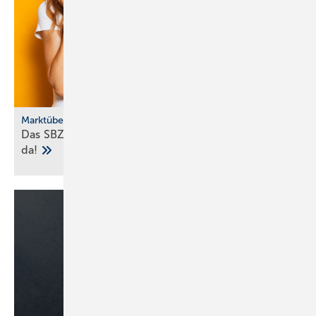
Marktübersicht
Das SBZ-Sonder­heft Bad­ke­ra­mik-Serien 2025 ist
da!