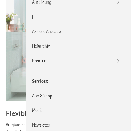
Ausbildung
|
Aktuelle Ausgabe
Heftarchiv
Premium
Services
Abo & Shop
Media
Flexible Waschplatzlösungen
Burgbad hat für seine neue Kollektion Eqio ein Programm gestrickt,
Newsletter