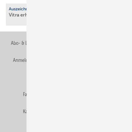
Auszeichnung
Vitra erhält EcoVadis-Silber für
Nach­hal­tig­keit
Abo- & Leserservice
AGB
Alle Inhalte chronologisch
Anmelden
Anmeldung & Registrierung
Newsletter
Datenschutz
E-Paper
Editor's choice
Fachbeiträge
Gentner Verlag
Impressum
Karriere bei Gentner
Team
Mediaservice
Mitgliedschaften und Engagement