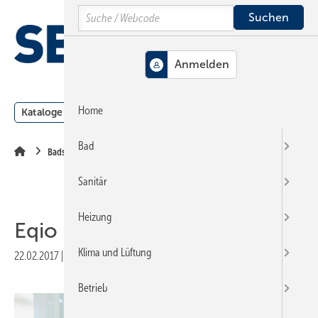
Springe
Springe
Springe
Search
auf
auf
auf
Hauptinhalt
Hauptmenü
SiteSearch
MENÜ
Home
Kataloge
Meldungen
Podcast
Produkte
Webin
Bad
Badserien
Sanitär
Heizung
Eqio
Klima und Lüftung
22.02.2017
|
Veröffentlicht in
Ausgabe 05-2017
|
Druckvorschau
Betrieb